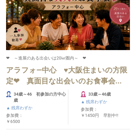
❤ ～進展のある出会いは20㎢圏内～ ❤
アラフォ―中心 ♥大阪住まいの方限
定❤ 真面目な出会いのお食事会...
34歳～46 初参加の方中心
33歳～46歳
歳
▲ 残席わずか
▲ 残席わずか
参加費：
参加費：
￥1450円 早割中!!
￥6500