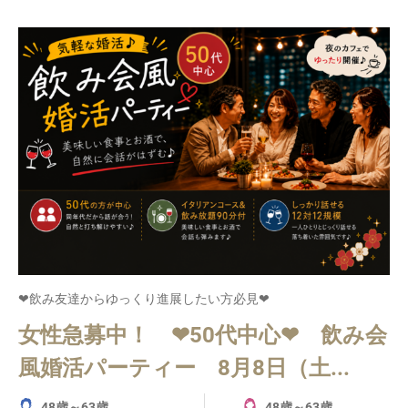
❤飲み友達からゆっくり進展したい方必見❤
女性急募中！ ❤50代中心❤ 飲み会
風婚活パーティー 8月8日（土...
48歳～63歳
48歳～63歳