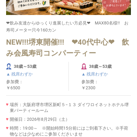
❤飲み友達からゆっくり進展したい方必見❤ MAX80名様!! お
寿司メーター只今160カン
NEW!!!堺東開催!!! ❤40代中心❤ 飲
み会風寿司コンパーティー
38歳～53歳
38歳～53歳
▲ 残席わずか
▲ 残席わずか
参加費：
参加費：
￥6500
￥2300
場所：大阪府堺市堺区新町５−１３ ダイワロイネットホテル堺
東パーティールーム
開催日：2026年8月29日（土）
時間：19:00～ ※開始時間15分前にはご到着下さい。※手荷
物などは少なめにご参加くださいませ