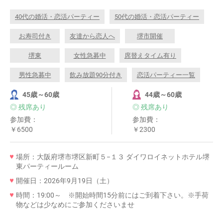
40代の婚活・恋活パーティー
50代の婚活・恋活パーティー
お寿司付き
友達から恋人へ
堺市開催
堺東
女性急募中
席替えタイム有り
男性急募中
飲み放題90分付き
恋活パーティー一覧
45歳～60歳
44歳～60歳
◎ 残席あり
◎ 残席あり
参加費：
参加費：
￥6500
￥2300
場所：大阪府堺市堺区新町５−１３ ダイワロイネットホテル堺
東パーティールーム
開催日：2026年9月19日（土）
時間：19:00～ ※開始時間15分前にはご到着下さい。※手荷
物などは少なめにご参加くださいませ