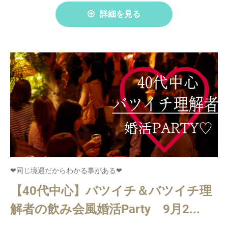
詳細を見る
❤同じ境遇だからわかる事がある❤
【40代中心】バツイチ＆バツイチ理
解者の飲み会風婚活Party 9月2...