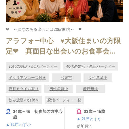
❤ ～進展のある出会いは20㎢圏内～ ❤
アラフォ―中心 ♥大阪住まいの方限
定❤ 真面目な出会いのお食事会...
30代の婚活・恋活パーティー
40代の婚活・恋活パーティー
イタリアンコース付き
和泉市
女性急募中
席替えタイム有り
男性急募中
着席形式
飲み放題90分付き
恋活パーティー一覧
34歳～46 初参加の方中心
33歳～46歳
歳
▲ 残席わずか
▲ 残席わずか
参加費：