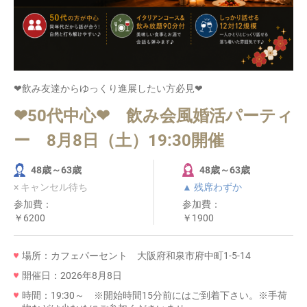
❤飲み友達からゆっくり進展したい方必見❤
❤50代中心❤ 飲み会風婚活パーティ
ー 8月8日（土）19:30開催
48歳～63歳
48歳～63歳
× キャンセル待ち
▲ 残席わずか
参加費：
参加費：
￥6200
￥1900
場所：カフェパーセント 大阪府和泉市府中町1-5-14
開催日：2026年8月8日
時間：19:30～ ※開始時間15分前にはご到着下さい。※手荷