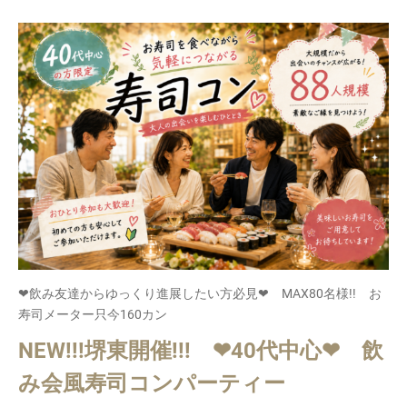
❤飲み友達からゆっくり進展したい方必見❤ MAX80名様!! お
寿司メーター只今160カン
NEW!!!堺東開催!!! ❤40代中心❤ 飲
み会風寿司コンパーティー