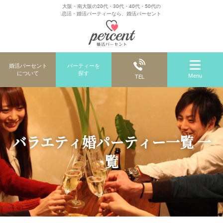
大阪・南大阪の20代・30代・40代・50代の
恋活・婚活パーティーなら、婚活パーセント
婚活パーセント
パーティーを
について
探す
Menu
TEL
バラエティ婚パーティー一覧 一
覧