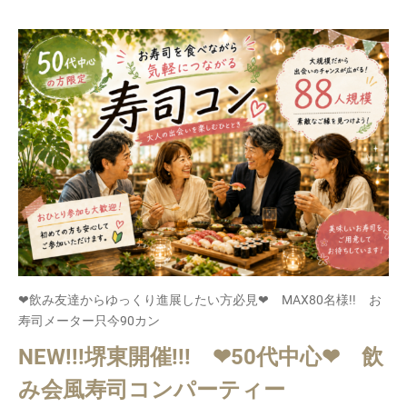
❤飲み友達からゆっくり進展したい方必見❤ MAX80名様!! お
寿司メーター只今90カン
NEW!!!堺東開催!!! ❤50代中心❤ 飲
み会風寿司コンパーティー