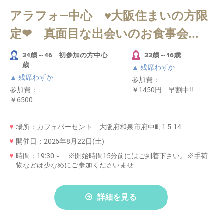
アラフォ―中心 ♥大阪住まいの方限
定❤ 真面目な出会いのお食事会...
34歳～46 初参加の方中心
33歳～46歳
歳
▲ 残席わずか
▲ 残席わずか
参加費：
参加費：
￥1450円 早割中!!
￥6500
場所：カフェパーセント 大阪府和泉市府中町1-5-14
開催日：2026年8月22日(土)
時間：19:30～ ※開始時間15分前にはご到着下さい。※手荷
物などは少なめにご参加くださいませ
詳細を見る