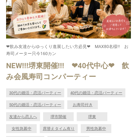
❤飲み友達からゆっくり進展したい方必見❤ MAX80名様!! お
寿司メーター只今160カン
NEW!!!堺東開催!!! ❤40代中心❤ 飲
み会風寿司コンパーティー
30代の婚活・恋活パーティー
40代の婚活・恋活パーティー
50代の婚活・恋活パーティー
お寿司付き
友達から恋人へ
堺市開催
堺東
女性急募中
席替えタイム有り
男性急募中