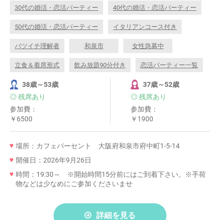
30代の婚活・恋活パーティー
40代の婚活・恋活パーティー
50代の婚活・恋活パーティー
イタリアンコース付き
バツイチ理解者
和泉市
女性急募中
立食＆着席形式
飲み放題90分付き
恋活パーティー一覧
38歳～53歳
37歳～52歳
◎ 残席あり
◎ 残席あり
参加費：
参加費：
￥6500
￥1900
場所：カフェパーセント 大阪府和泉市府中町1-5-14
開催日：2026年9月26日
時間：19:30～ ※開始時間15分前にはご到着下さい。※手荷
物などは少なめにご参加くださいませ
詳細を見る