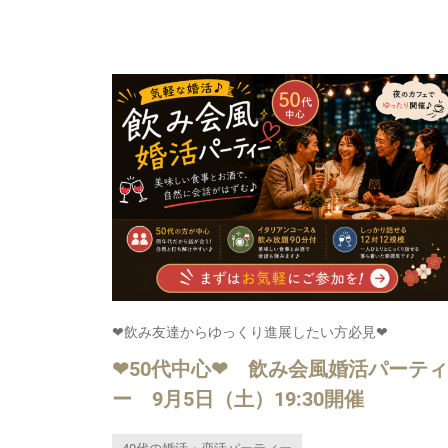
❤飲み友達からゆっくり進展したい方必見❤
❤50代中心❤ 飲み会風婚活パーティ
ー 9月5日（土）19:30開催