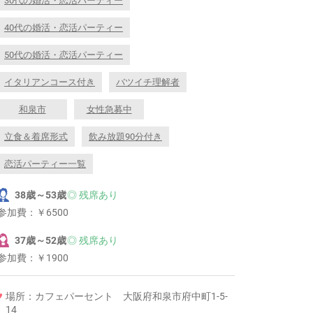
30代の婚活・恋活パーティー
40代の婚活・恋活パーティー
50代の婚活・恋活パーティー
イタリアンコース付き
バツイチ理解者
和泉市
女性急募中
立食＆着席形式
飲み放題90分付き
恋活パーティー一覧
38歳～53歳
◎ 残席あり
参加費：
￥6500
37歳～52歳
◎ 残席あり
参加費：
￥1900
場所：カフェパーセント 大阪府和泉市府中町1-5-
14