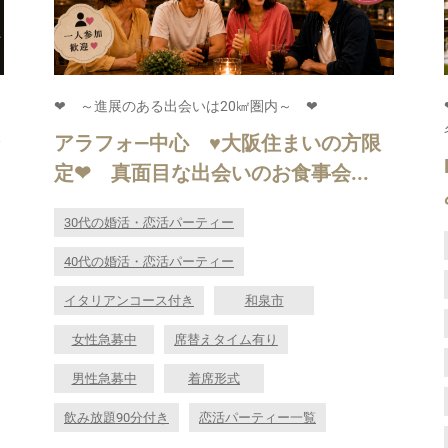
❤ ～進展のある出会いは20㎢圏内～ ❤
アラフォ―中心 ♥大阪住まいの方限
定❤ 真面目な出会いのお食事会...
30代の婚活・恋活パーティー
40代の婚活・恋活パーティー
イタリアンコース付き
和泉市
女性急募中
席替えタイム有り
男性急募中
着席形式
飲み放題90分付き
恋活パーティー一覧