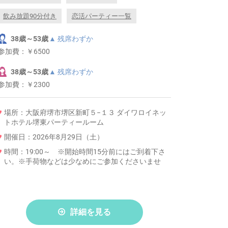
飲み放題90分付き
恋活パーティー一覧
38歳～53歳
▲ 残席わずか
参加費：
￥6500
38歳～53歳
▲ 残席わずか
参加費：
￥2300
場所：大阪府堺市堺区新町５−１３ ダイワロイネッ
トホテル堺東パーティールーム
開催日：2026年8月29日（土）
時間：19:00～ ※開始時間15分前にはご到着下さ
い。※手荷物などは少なめにご参加くださいませ
詳細を見る