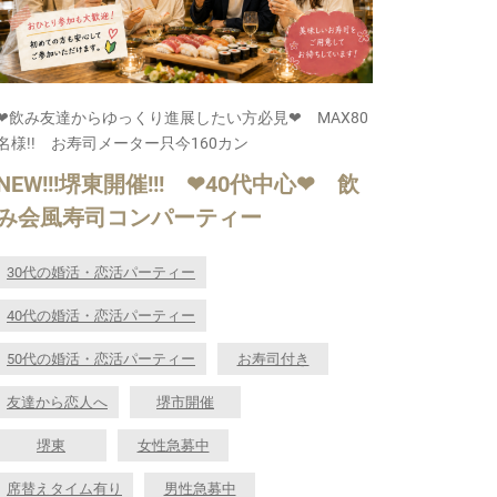
❤飲み友達からゆっくり進展したい方必見❤ MAX80
名様!! お寿司メーター只今160カン
NEW!!!堺東開催!!! ❤40代中心❤ 飲
み会風寿司コンパーティー
30代の婚活・恋活パーティー
40代の婚活・恋活パーティー
50代の婚活・恋活パーティー
お寿司付き
友達から恋人へ
堺市開催
堺東
女性急募中
席替えタイム有り
男性急募中