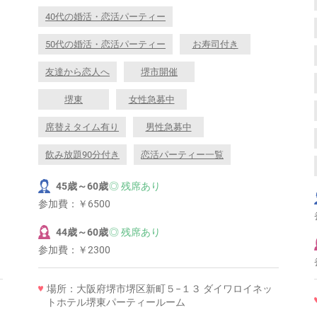
40代の婚活・恋活パーティー
50代の婚活・恋活パーティー
お寿司付き
友達から恋人へ
堺市開催
堺東
女性急募中
席替えタイム有り
男性急募中
飲み放題90分付き
恋活パーティー一覧
45歳～60歳
◎ 残席あり
参加費：
￥6500
44歳～60歳
◎ 残席あり
参加費：
￥2300
場所：大阪府堺市堺区新町５−１３ ダイワロイネッ
トホテル堺東パーティールーム