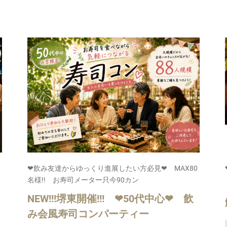
❤飲み友達からゆっくり進展したい方必見❤ MAX80
名様!! お寿司メーター只今90カン
NEW!!!堺東開催!!! ❤50代中心❤ 飲
み会風寿司コンパーティー