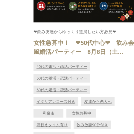
❤飲み友達からゆっくり進展したい方必見❤
女性急募中！ ❤50代中心❤ 飲み会
風婚活パーティー 8月8日（土...
40代の婚活・恋活パーティー
50代の婚活・恋活パーティー
60代の婚活・恋活パーティー
イタリアンコース付き
友達から恋人へ
和泉市
女性急募中
席替えタイム有り
飲み放題90分付き