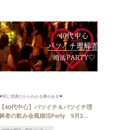
❤同じ境遇だからわかる事がある❤
【40代中心】バツイチ＆バツイチ理
解者の飲み会風婚活Party 9月2...