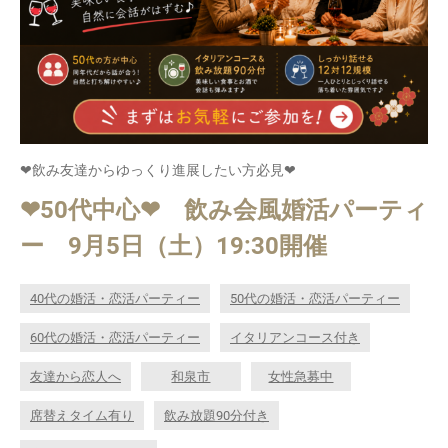
❤飲み友達からゆっくり進展したい方必見❤
❤50代中心❤ 飲み会風婚活パーティ
ー 9月5日（土）19:30開催
40代の婚活・恋活パーティー
50代の婚活・恋活パーティー
60代の婚活・恋活パーティー
イタリアンコース付き
友達から恋人へ
和泉市
女性急募中
席替えタイム有り
飲み放題90分付き