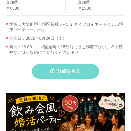
参加費：
参加費：
￥6500
￥2300
場所：大阪府堺市堺区新町５−１３ ダイワロイネットホテル堺
東パーティールーム
開催日：2026年8月29日（土）
時間：19:00～ ※開始時間15分前にはご到着下さい。※手荷
物などは少なめにご参加くださいませ
詳細を見る