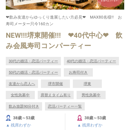
❤飲み友達からゆっくり進展したい方必見❤ MAX80名様!! お
寿司メーター只今160カン
NEW!!!堺東開催!!! ❤40代中心❤ 飲
み会風寿司コンパーティー
30代の婚活・恋活パーティー
40代の婚活・恋活パーティー
50代の婚活・恋活パーティー
お寿司付き
友達から恋人へ
堺市開催
堺東
女性急募中
席替えタイム有り
男性急募中
飲み放題90分付き
恋活パーティー一覧
38歳～53歳
38歳～53歳
▲ 残席わずか
▲ 残席わずか