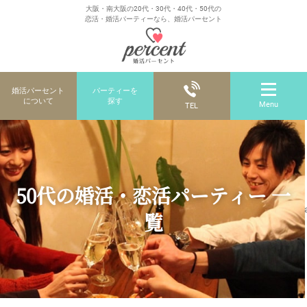
大阪・南大阪の20代・30代・40代・50代の
恋活・婚活パーティーなら、婚活パーセント
婚活パーセント
パーティーを
について
探す
Menu
TEL
50代の婚活・恋活パーティー 一
覧