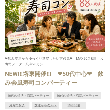
❤飲み友達からゆっくり進展したい方必見❤ MAX80名様!! お
寿司メーター只今90カン
NEW!!!堺東開催!!! ❤50代中心❤ 飲
み会風寿司コンパーティー
40代の婚活・恋活パーティー
50代の婚活・恋活パーティー
お寿司付き
友達から恋人へ
堺市開催