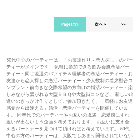
Page1/39
次へ >
>>
50代中心のパーティーは、「お友達作り～恋人探し」のパー
ティーがメインです。 気軽に参加できる飲み会風恋活パー
ティー・同じ境遇のバツイチ＆理解者の恋活パーティー・お
友達から恋人探しの恋活パーティー・少人数制の着席型合コ
ンプラン・前向きな交際希望の方向けの婚活パーティー・楽
しみながら繋がれる大型ＢＢＱや大型街コンなど。 新しい出
逢いのきっかけ作りとしてご参加頂きたく、「気軽にお友達
感覚から出逢える」婚活・恋活パーティーを開催していま
す。 同年代でのパーティーやお互いの境遇・恋愛感にすれ
違いが出ないよう企画を考えております。 お互いに支え合
えるパートナーを見つけて頂ければと考えています。 50代
中心の方のパーティーは、大阪でもあまり開催されていない