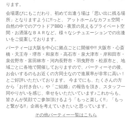
ります。
会場選びにもこだわり、初めて出逢う場は「思い出に残る場
所」となりますように!!っと、 アットホームなカフェ空間・
自然の中でのアウトドアBBQ・夜景の見えるプライベート空
間・お洒落なＢＡＲなど。様々なシチュエーションでの出逢
いをご提案しております。
パーティーは大阪を中心に拠点ごとに開催中!! 大阪市・心斎
橋・天王寺・堺市・和泉市・高石市・泉大津市・岸和田市・
泉佐野市・富田林市・河内長野市・羽曳野市・松原市と、地
域ごとに各地で開催しておりますので、パーティーその後、
お会いするのもお近くの方同士なので進展率が非常に高い！
とご好評いただいております。 今までにも、たくさんの方
から「お付き合い」や「ご結婚」の報告を頂き、スタッフ一
同やりがいを感じ、幸せをいただいています♪これからも、
皆さんが笑顔でご参加頂けるよう「もっと楽しく!!」「もっ
と繋がる!!」企画を考えていきたいと思っています。
その他パーティー一覧はこちら