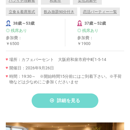
バツイチ理解者
和泉市
女性急募中
立食＆着席形式
飲み放題90分付き
恋活パーティー一覧
38歳～53歳
37歳～52歳
◎ 残席あり
◎ 残席あり
参加費：
参加費：
￥6500
￥1900
場所：カフェパーセント 大阪府和泉市府中町1-5-14
開催日：2026年9月26日
時間：19:30～ ※開始時間15分前にはご到着下さい。※手荷
物などは少なめにご参加くださいませ
詳細を見る