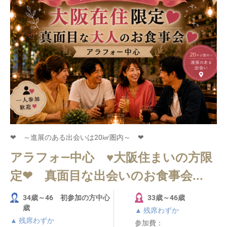
❤ ～進展のある出会いは20㎢圏内～ ❤
アラフォ―中心 ♥大阪住まいの方限
定❤ 真面目な出会いのお食事会...
34歳～46 初参加の方中心
33歳～46歳
歳
▲ 残席わずか
▲ 残席わずか
参加費：