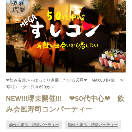
❤飲み友達からゆっくり進展したい方必見❤ MAX80名様!! お
寿司メーター只今690カン
NEW!!!堺東開催!!! ❤50代中心❤ 飲
み会風寿司コンパーティー
40代の婚活・恋活パーティー
50代の婚活・恋活パーティー