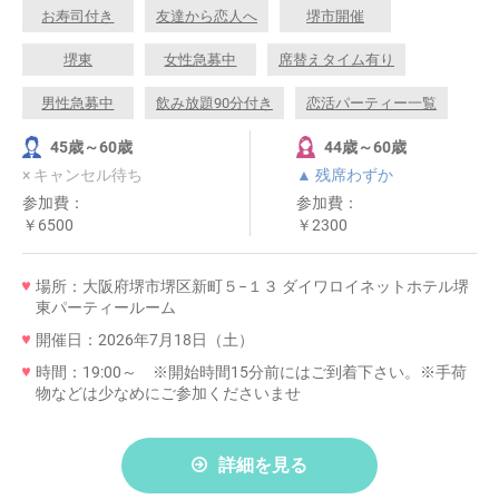
お寿司付き
友達から恋人へ
堺市開催
堺東
女性急募中
席替えタイム有り
男性急募中
飲み放題90分付き
恋活パーティー一覧
45歳～60歳
44歳～60歳
× キャンセル待ち
▲ 残席わずか
参加費：
参加費：
￥6500
￥2300
場所：大阪府堺市堺区新町５−１３ ダイワロイネットホテル堺
東パーティールーム
開催日：2026年7月18日（土）
時間：19:00～ ※開始時間15分前にはご到着下さい。※手荷
物などは少なめにご参加くださいませ
詳細を見る