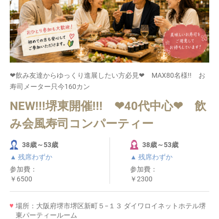
❤飲み友達からゆっくり進展したい方必見❤ MAX80名様!! お
寿司メーター只今160カン
NEW!!!堺東開催!!! ❤40代中心❤ 飲
み会風寿司コンパーティー
38歳～53歳
38歳～53歳
▲ 残席わずか
▲ 残席わずか
参加費：
参加費：
￥6500
￥2300
場所：大阪府堺市堺区新町５−１３ ダイワロイネットホテル堺
東パーティールーム