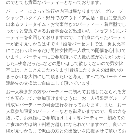
のでとても貴重なパーティーとなっております。
パーティーによって進行や内容は異なりますが、 グループ
シャッフルタイム・野外でのアウトドア恋活・自由に交流の
出来るフリータイム・お食事付きのパーティー・着席型でし
っかりと交流できるお食事会など出逢いのコンセプト別にパ
ーティーを企画しておりますので、ご自身に合ったパーティ
ーが必ず見つかるはずです!! 婚活パーセントでは、男女比率
にこだわり出来るだけ男性女性同一人数での開催を心掛けて
います。パーティーにご参加頂いて人数の差がありがっかり
した…残念だった…などの思いはして欲しくないので男女比
率には、とことんこだわります!皆様にたくさんの出逢いの
きっかけを大切にして頂きたいと考え、すべてのパーティー
連絡先の交換はご自由にして頂いています。
お一人様参加の方やパーティーに初めてお越しになられる方
でも安心してご参加頂けますように、お一人様限定グループ
構成やパーティーの司会進行を行っております。また、お一
人様参加限定のパーティーなども御座いますので、肩の力を
抜いて、お気軽にご参加頂けます♪ 毎パーティー、初めての
ご参加の方は約７割程お越しになられていますので、良いご
縁が見つかるまで沢山の方との出逢いを応援させて頂いてお