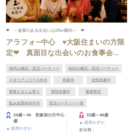
❤ ～進展のある出会いは20㎢圏内～ ❤
アラフォ―中心 ♥大阪住まいの方限
定❤ 真面目な出会いのお食事会...
30代の婚活・恋活パーティー
40代の婚活・恋活パーティー
イタリアンコース付き
和泉市
女性急募中
席替えタイム有り
男性急募中
着席形式
飲み放題90分付き
恋活パーティー一覧
34歳～46 初参加の方中心
33歳～46歳
歳
▲ 残席わずか
▲ 残席わずか
参加費：