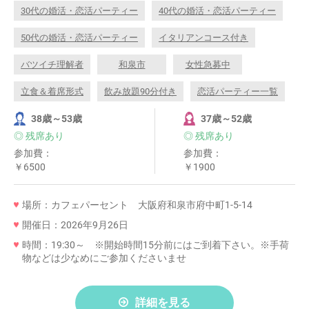
30代の婚活・恋活パーティー
40代の婚活・恋活パーティー
50代の婚活・恋活パーティー
イタリアンコース付き
バツイチ理解者
和泉市
女性急募中
立食＆着席形式
飲み放題90分付き
恋活パーティー一覧
38歳～53歳
37歳～52歳
◎ 残席あり
◎ 残席あり
参加費：
参加費：
￥6500
￥1900
場所：カフェパーセント 大阪府和泉市府中町1-5-14
開催日：2026年9月26日
時間：19:30～ ※開始時間15分前にはご到着下さい。※手荷
物などは少なめにご参加くださいませ
詳細を見る