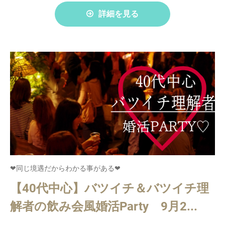
詳細を見る
❤同じ境遇だからわかる事がある❤
【40代中心】バツイチ＆バツイチ理
解者の飲み会風婚活Party 9月2...