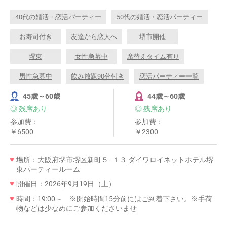
40代の婚活・恋活パーティー
50代の婚活・恋活パーティー
お寿司付き
友達から恋人へ
堺市開催
堺東
女性急募中
席替えタイム有り
男性急募中
飲み放題90分付き
恋活パーティー一覧
45歳～60歳
44歳～60歳
◎ 残席あり
◎ 残席あり
参加費：
参加費：
￥6500
￥2300
場所：大阪府堺市堺区新町５−１３ ダイワロイネットホテル堺
東パーティールーム
開催日：2026年9月19日（土）
時間：19:00～ ※開始時間15分前にはご到着下さい。※手荷
物などは少なめにご参加くださいませ