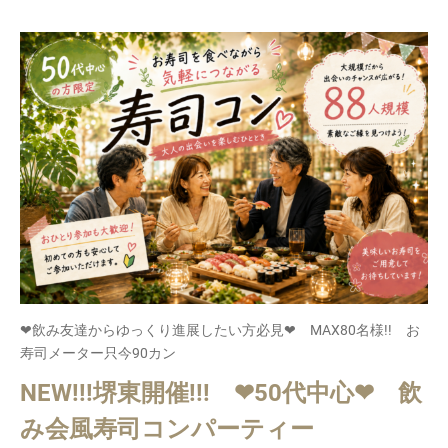
❤飲み友達からゆっくり進展したい方必見❤ MAX80名様!! お
寿司メーター只今90カン
NEW!!!堺東開催!!! ❤50代中心❤ 飲
み会風寿司コンパーティー