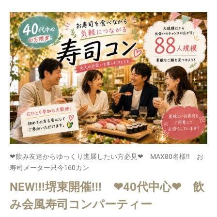
❤飲み友達からゆっくり進展したい方必見❤ MAX80名様!! お
寿司メーター只今160カン
NEW!!!堺東開催!!! ❤40代中心❤ 飲
み会風寿司コンパーティー