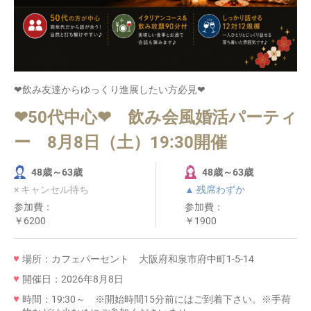
❤飲み友達からゆっくり進展したい方必見❤
❤50代中心❤ 飲み会風婚活パーティ
ー 8月8日（土）19:30開催
48歳～63歳
48歳～63歳
× キャンセル待ち
▲ 残席わずか
参加費：
参加費：
￥6200
￥1900
場所：カフェパーセント 大阪府和泉市府中町1-5-14
開催日：2026年8月8日
時間：19:30～ ※開始時間15分前にはご到着下さい。※手荷