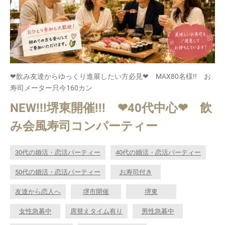
❤飲み友達からゆっくり進展したい方必見❤ MAX80名様!! お
寿司メーター只今160カン
NEW!!!堺東開催!!! ❤40代中心❤ 飲
み会風寿司コンパーティー
30代の婚活・恋活パーティー
40代の婚活・恋活パーティー
50代の婚活・恋活パーティー
お寿司付き
友達から恋人へ
堺市開催
堺東
女性急募中
席替えタイム有り
男性急募中