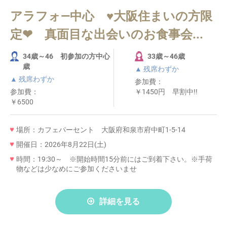
アラフォ―中心 ♥大阪住まいの方限
定❤ 真面目な出会いのお食事会...
34歳～46 初参加の方中心
33歳～46歳
歳
▲ 残席わずか
▲ 残席わずか
参加費：
参加費：
￥1450円 早割中!!
￥6500
場所：カフェパーセント 大阪府和泉市府中町1-5-14
開催日：2026年8月22日(土)
時間：19:30～ ※開始時間15分前にはご到着下さい。※手荷
物などは少なめにご参加くださいませ
詳細を見る