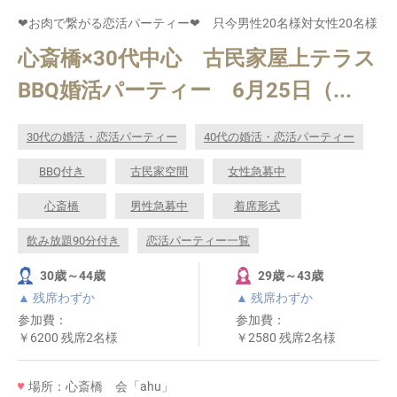
❤お肉で繋がる恋活パーティー❤ 只今男性20名様対女性20名様
心斎橋×30代中心 古民家屋上テラス
BBQ婚活パーティー 6月25日（...
30代の婚活・恋活パーティー
40代の婚活・恋活パーティー
BBQ付き
古民家空間
女性急募中
心斎橋
男性急募中
着席形式
飲み放題90分付き
恋活パーティー一覧
30歳～44歳
29歳～43歳
▲ 残席わずか
▲ 残席わずか
参加費：
参加費：
￥6200 残席2名様
￥2580 残席2名様
場所：心斎橋 会「ahu」