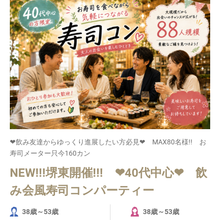
❤飲み友達からゆっくり進展したい方必見❤ MAX80名様!! お
寿司メーター只今160カン
NEW!!!堺東開催!!! ❤40代中心❤ 飲
み会風寿司コンパーティー
38歳～53歳
38歳～53歳