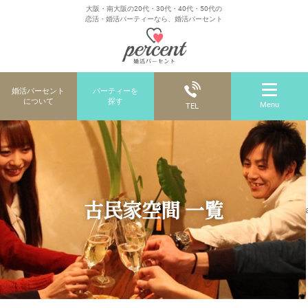
大阪・南大阪の20代・30代・40代・50代の
恋活・婚活パーティーなら、婚活パーセント
婚活パーセント
パーティーを
について
探す
Menu
TEL
古民家空間 一覧