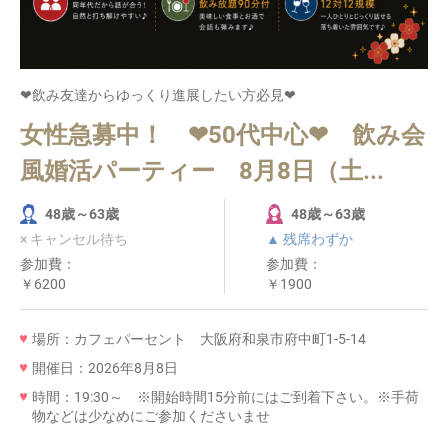
❤飲み友達からゆっくり進展したい方必見❤
女性急募中！ ❤50代中心❤ 飲み会
風婚活パーティー 8月8日（土...
48歳～63歳
48歳～63歳
× キャンセル待ち
▲ 残席わずか
参加費：
参加費：
￥6200
￥1900
場所：カフェパーセント 大阪府和泉市府中町1-5-14
開催日：2026年8月8日
時間：19:30～ ※開始時間15分前にはご到着下さい。※手荷
物などは少なめにご参加くださいませ