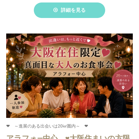
詳細を見る
❤ ～進展のある出会いは20㎢圏内～ ❤
アラフォ―中心 ♥大阪住まいの方限