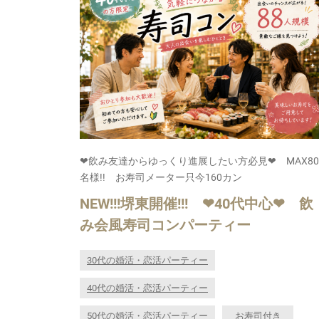
❤飲み友達からゆっくり進展したい方必見❤ MAX80
名様!! お寿司メーター只今160カン
NEW!!!堺東開催!!! ❤40代中心❤ 飲
み会風寿司コンパーティー
30代の婚活・恋活パーティー
40代の婚活・恋活パーティー
50代の婚活・恋活パーティー
お寿司付き