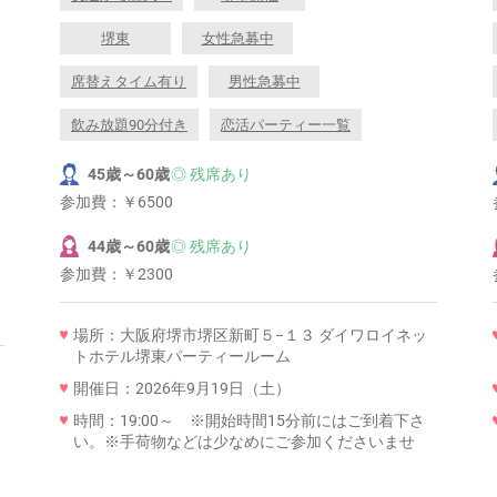
堺東
女性急募中
席替えタイム有り
男性急募中
飲み放題90分付き
恋活パーティー一覧
45歳～60歳
◎ 残席あり
参加費：
￥6500
44歳～60歳
◎ 残席あり
参加費：
￥2300
場所：大阪府堺市堺区新町５−１３ ダイワロイネッ
トホテル堺東パーティールーム
開催日：2026年9月19日（土）
時間：19:00～ ※開始時間15分前にはご到着下さ
い。※手荷物などは少なめにご参加くださいませ