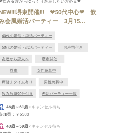
❤飲み友達からゆっくり進展したい方必見❤
NEW!!!堺東開催!!! ❤50代中心❤ 飲
み会風婚活パーティー 3月15...
40代の婚活・恋活パーティー
50代の婚活・恋活パーティー
お寿司付き
友達から恋人へ
堺市開催
堺東
女性急募中
席替えタイム有り
男性急募中
飲み放題90分付き
恋活パーティー一覧
46歳～61歳
× キャンセル待ち
参加費：
￥6500
43歳～59歳
× キャンセル待ち