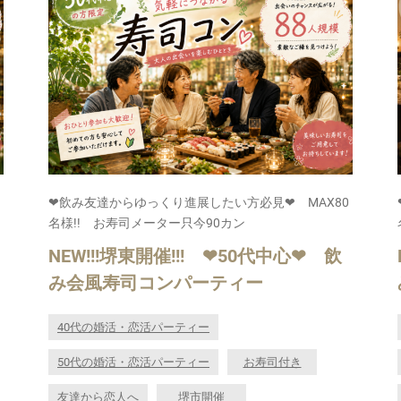
❤飲み友達からゆっくり進展したい方必見❤ MAX80
名様!! お寿司メーター只今90カン
NEW!!!堺東開催!!! ❤50代中心❤ 飲
み会風寿司コンパーティー
40代の婚活・恋活パーティー
50代の婚活・恋活パーティー
お寿司付き
友達から恋人へ
堺市開催