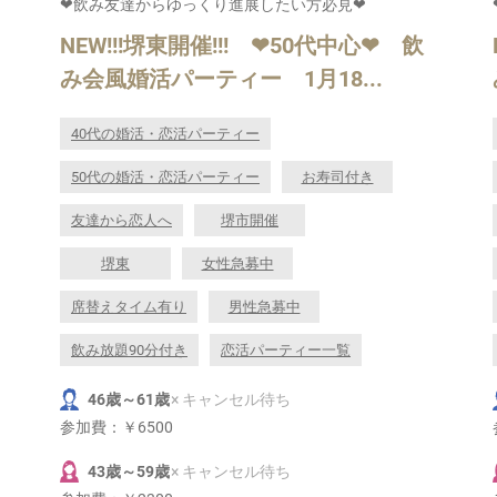
❤飲み友達からゆっくり進展したい方必見❤
NEW!!!堺東開催!!! ❤50代中心❤ 飲
み会風婚活パーティー 1月18...
40代の婚活・恋活パーティー
50代の婚活・恋活パーティー
お寿司付き
友達から恋人へ
堺市開催
堺東
女性急募中
席替えタイム有り
男性急募中
飲み放題90分付き
恋活パーティー一覧
46歳～61歳
× キャンセル待ち
参加費：
￥6500
43歳～59歳
× キャンセル待ち