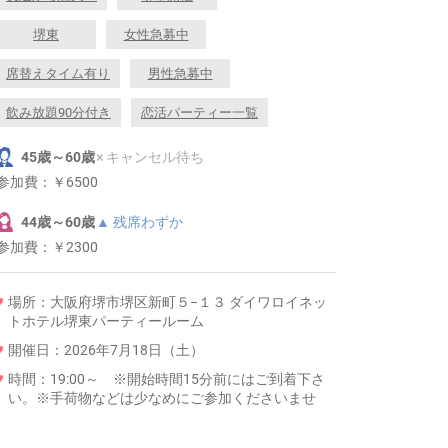
堺東
女性急募中
席替えタイム有り
男性急募中
飲み放題90分付き
恋活パーティー一覧
45歳～60歳
× キャンセル待ち
参加費：
￥6500
44歳～60歳
▲ 残席わずか
参加費：
￥2300
場所：大阪府堺市堺区新町５−１３ ダイワロイネッ
トホテル堺東パーティールーム
開催日：2026年7月18日（土）
時間：19:00～ ※開始時間15分前にはご到着下さ
い。※手荷物などは少なめにご参加くださいませ