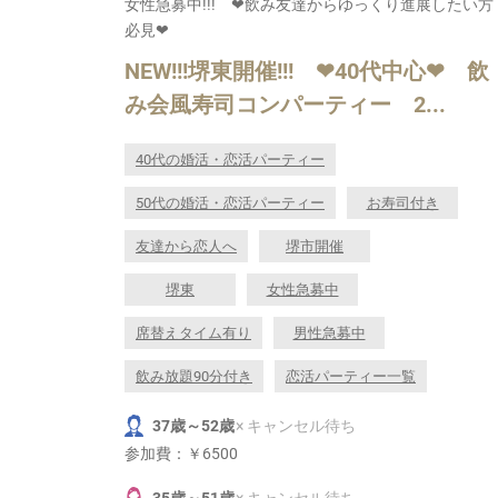
女性急募中!!! ❤飲み友達からゆっくり進展したい方
必見❤
NEW!!!堺東開催!!! ❤40代中心❤ 飲
み会風寿司コンパーティー 2...
40代の婚活・恋活パーティー
50代の婚活・恋活パーティー
お寿司付き
友達から恋人へ
堺市開催
堺東
女性急募中
席替えタイム有り
男性急募中
飲み放題90分付き
恋活パーティー一覧
37歳～52歳
× キャンセル待ち
参加費：
￥6500