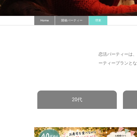
Home
開催パーティー
堺東
恋活パーティーは、
ーティープランとな
20代