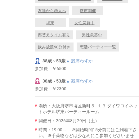
友達から恋人へ
堺市開催
堺東
女性急募中
席替えタイム有り
男性急募中
飲み放題90分付き
恋活パーティー一覧
38歳～53歳
▲ 残席わずか
参加費：
￥6500
38歳～53歳
▲ 残席わずか
参加費：
￥2300
場所：大阪府堺市堺区新町５−１３ ダイワロイネッ
トホテル堺東パーティールーム
開催日：2026年8月29日（土）
時間：19:00～ ※開始時間15分前にはご到着下さ
い。※手荷物などは少なめにご参加くださいませ