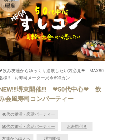
❤飲み友達からゆっくり進展したい方必見❤ MAX80
名様!! お寿司メーター只今690カン
NEW!!!堺東開催!!! ❤50代中心❤ 飲
み会風寿司コンパーティー
40代の婚活・恋活パーティー
50代の婚活・恋活パーティー
お寿司付き
友達から恋人へ
堺市開催