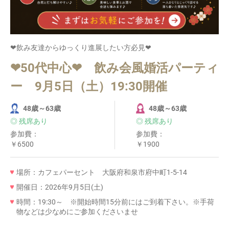
❤飲み友達からゆっくり進展したい方必見❤
❤50代中心❤ 飲み会風婚活パーティ
ー 9月5日（土）19:30開催
48歳～63歳
48歳～63歳
◎ 残席あり
◎ 残席あり
参加費：
参加費：
￥6500
￥1900
場所：カフェパーセント 大阪府和泉市府中町1-5-14
開催日：2026年9月5日(土)
時間：19:30～ ※開始時間15分前にはご到着下さい。※手荷
物などは少なめにご参加くださいませ