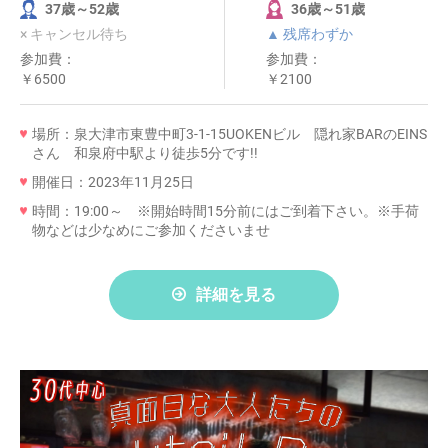
37歳～52歳
36歳～51歳
× キャンセル待ち
▲ 残席わずか
参加費：
参加費：
￥6500
￥2100
場所：泉大津市東豊中町3-1-15UOKENビル 隠れ家BARのEINS
さん 和泉府中駅より徒歩5分です!!
開催日：2023年11月25日
時間：19:00～ ※開始時間15分前にはご到着下さい。※手荷
物などは少なめにご参加くださいませ
詳細を見る