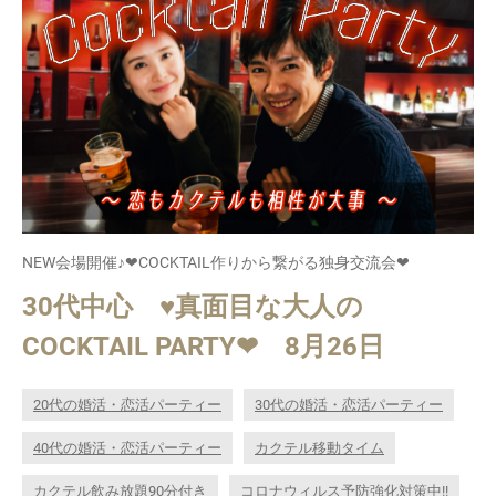
NEW会場開催♪❤COCKTAIL作りから繋がる独身交流会❤
30代中心 ♥真面目な大人の
COCKTAIL PARTY❤ 8月26日
20代の婚活・恋活パーティー
30代の婚活・恋活パーティー
40代の婚活・恋活パーティー
カクテル移動タイム
カクテル飲み放題90分付き
コロナウィルス予防強化対策中!!