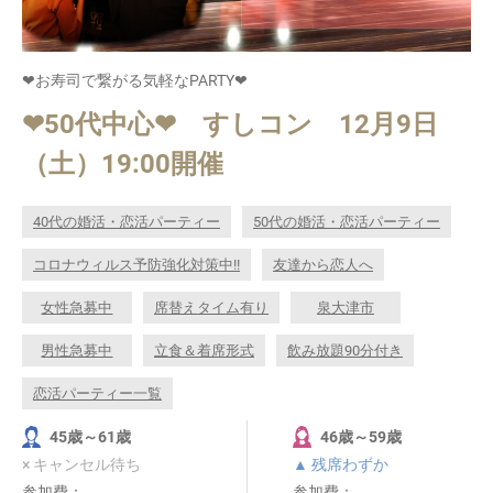
❤お寿司で繋がる気軽なPARTY❤
❤50代中心❤ すしコン 12月9日
（土）19:00開催
40代の婚活・恋活パーティー
50代の婚活・恋活パーティー
コロナウィルス予防強化対策中!!
友達から恋人へ
女性急募中
席替えタイム有り
泉大津市
男性急募中
立食＆着席形式
飲み放題90分付き
恋活パーティー一覧
45歳～61歳
46歳～59歳
× キャンセル待ち
▲ 残席わずか
参加費：
参加費：