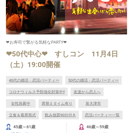
❤お寿司で繋がる気軽なPARTY❤
❤50代中心❤ すしコン 11月4日
（土）19:00開催
40代の婚活・恋活パーティー
50代の婚活・恋活パーティー
コロナウィルス予防強化対策中!!
友達から恋人へ
女性急募中
席替えタイム有り
泉大津市
立食＆着席形式
飲み放題90分付き
恋活パーティー一覧
45歳～61歳
46歳～59歳