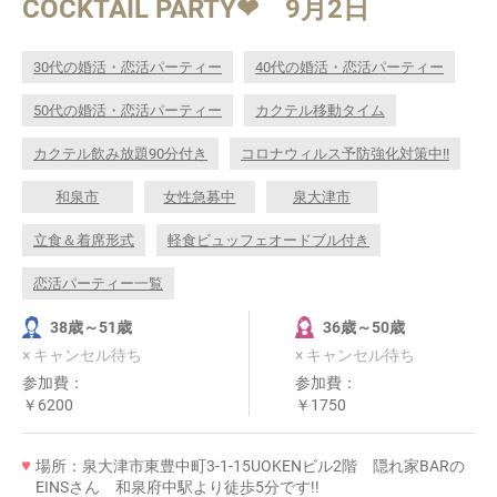
COCKTAIL PARTY❤ 9月2日
30代の婚活・恋活パーティー
40代の婚活・恋活パーティー
50代の婚活・恋活パーティー
カクテル移動タイム
カクテル飲み放題90分付き
コロナウィルス予防強化対策中!!
和泉市
女性急募中
泉大津市
立食＆着席形式
軽食ビュッフェオードブル付き
恋活パーティー一覧
38歳～51歳
36歳～50歳
× キャンセル待ち
× キャンセル待ち
参加費：
参加費：
￥6200
￥1750
場所：泉大津市東豊中町3-1-15UOKENビル2階 隠れ家BARの
EINSさん 和泉府中駅より徒歩5分です!!