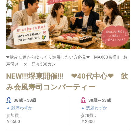
❤飲み友達からゆっくり進展したい方必見❤ MAX80名様!! お
寿司メーター只今330カン
NEW!!!堺東開催!!! ❤40代中心❤ 飲
み会風寿司コンパーティー
38歳～53歳
38歳～53歳
▲ 残席わずか
▲ 残席わずか
参加費：
参加費：
￥6500
￥2300