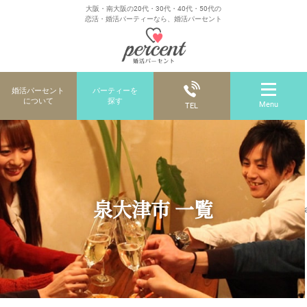
大阪・南大阪の20代・30代・40代・50代の
恋活・婚活パーティーなら、婚活パーセント
婚活パーセント
パーティーを
について
探す
Menu
TEL
泉大津市 一覧