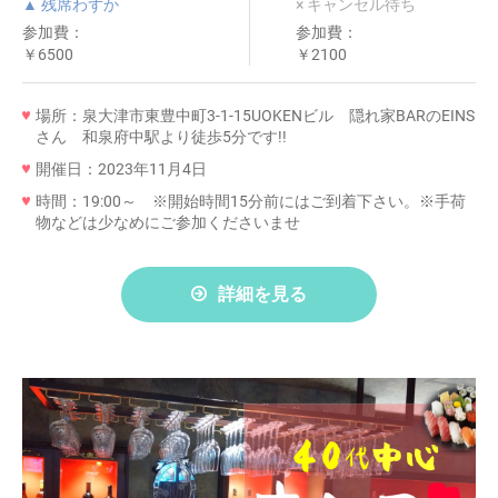
▲ 残席わずか
× キャンセル待ち
参加費：
参加費：
￥6500
￥2100
場所：泉大津市東豊中町3-1-15UOKENビル 隠れ家BARのEINS
さん 和泉府中駅より徒歩5分です!!
開催日：2023年11月4日
時間：19:00～ ※開始時間15分前にはご到着下さい。※手荷
物などは少なめにご参加くださいませ
詳細を見る