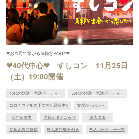
❤お寿司で繋がる気軽なPARTY❤
❤40代中心❤ すしコン 11月25日
（土）19:00開催
40代の婚活・恋活パーティー
50代の婚活・恋活パーティー
コロナウィルス予防強化対策中!!
友達から恋人へ
女性急募中
席替えタイム有り
泉大津市
立食＆着席形式
飲み放題90分付き
恋活パーティー一覧