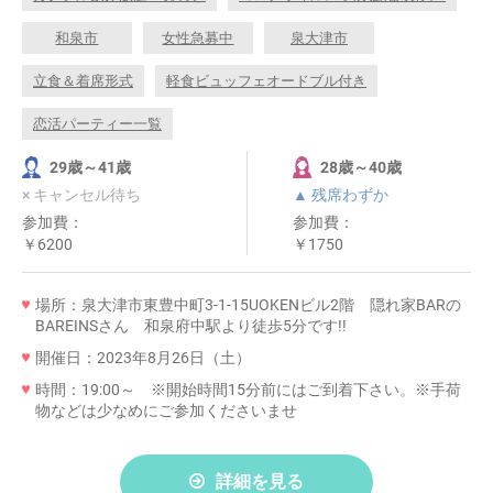
和泉市
女性急募中
泉大津市
立食＆着席形式
軽食ビュッフェオードブル付き
恋活パーティー一覧
29歳～41歳
28歳～40歳
× キャンセル待ち
▲ 残席わずか
参加費：
参加費：
￥6200
￥1750
場所：泉大津市東豊中町3-1-15UOKENビル2階 隠れ家BARの
BAREINSさん 和泉府中駅より徒歩5分です!!
開催日：2023年8月26日（土）
時間：19:00～ ※開始時間15分前にはご到着下さい。※手荷
物などは少なめにご参加くださいませ
詳細を見る