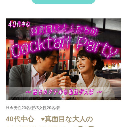
只今男性20名様VS女性20名様!!
40代中心 ♥真面目な大人の