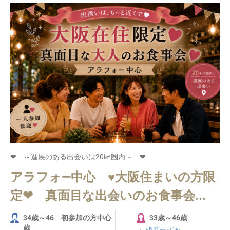
❤ ～進展のある出会いは20㎢圏内～ ❤
アラフォ―中心 ♥大阪住まいの方限
定❤ 真面目な出会いのお食事会...
34歳～46 初参加の方中心
33歳～46歳
歳