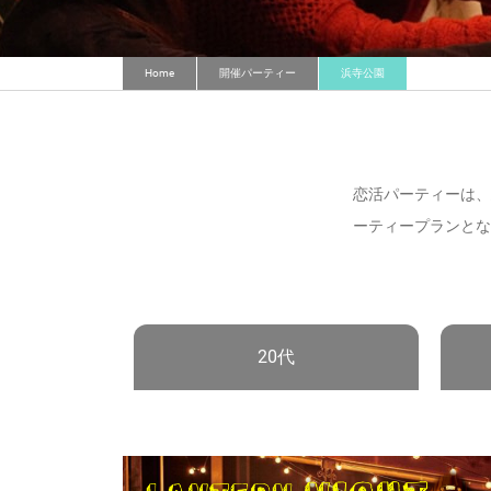
Home
開催パーティー
浜寺公園
恋活パーティーは、
ーティープランとな
20代