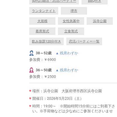
50代の婚活・恋活パーティー
BBQ付き
ランタンナイト
堺市
大規模
女性急募中
浜寺公園
着席形式
立食形式
飲み放題120分付き
恋活パーティー一覧
38～52歳
▲ 残席わずか
参加費：
￥6900
36～50歳
▲ 残席わずか
参加費：
￥2500
場所：浜寺公園 大阪府堺市西区浜寺公園
開催日：2026年5月23日（土）
時間：19:00～ ※開始時間15分前にはご到着下さ
い。※手荷物などは少なめにご参加くださいませ