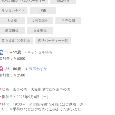
50代の婚活・恋活パーティー
BBQ付き
ランタンナイト
堺市
大規模
女性急募中
浜寺公園
着席形式
立食形式
飲み放題120分付き
恋活パーティー一覧
38～52歳
× キャンセル待ち
参加費：
￥6500
36～50歳
▲ 残席わずか
参加費：
￥2500
場所：浜寺公園 大阪府堺市西区浜寺公園
開催日：2025年9月6日（土）
時間：19:00～ ※開始時間15分前にはご到着下さ
い。※手荷物などは少なめにご参加くださいませ