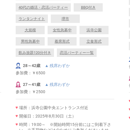
40代の婚活・恋活パーティー
BBQ付き
ランタンナイト
堺市
大規模
女性急募中
浜寺公園
男性急募中
着席形式
立食形式
飲み放題120分付き
恋活パーティー一覧
28～42歳
▲ 残席わずか
参加費：
￥6500
27～41歳
▲ 残席わずか
参加費：
￥2500
場所：浜寺公園中央エントランス付近
開催日：2025年8月30日（土）
時間：19:00～ ※開始時間15分前にはご到着下さ