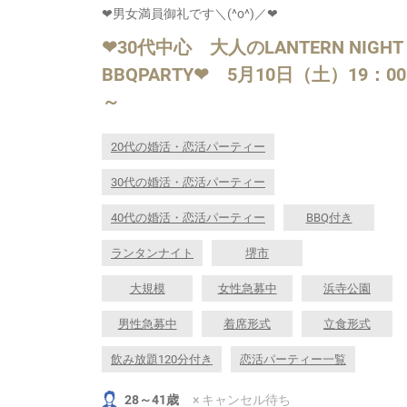
❤男女満員御礼です＼(^o^)／❤
❤30代中心 大人のLANTERN NIGHT
BBQPARTY❤ 5月10日（土）19：00
～
20代の婚活・恋活パーティー
30代の婚活・恋活パーティー
40代の婚活・恋活パーティー
BBQ付き
ランタンナイト
堺市
大規模
女性急募中
浜寺公園
男性急募中
着席形式
立食形式
飲み放題120分付き
恋活パーティー一覧
28～41歳
× キャンセル待ち