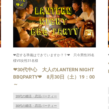
❤恋する準備はできていますか？？❤ 只今男性35名
様VS女性31名様
❤30代中心 大人のLANTERN NIGHT
BBQPARTY❤ 8月30日（土）19：00
～
20代の婚活・恋活パーティー
30代の婚活・恋活パーティー