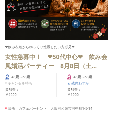
❤飲み友達からゆっくり進展したい方必見❤
女性急募中！ ❤50代中心❤ 飲み会
風婚活パーティー 8月8日（土...
48歳～63歳
48歳～63歳
× キャンセル待ち
▲ 残席わずか
参加費：
参加費：
￥6200
￥1900
場所：カフェパーセント 大阪府和泉市府中町1-5-14