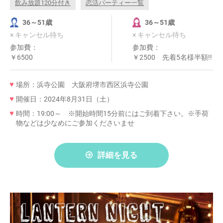
飲み放題120分付き
恋活パーティー一覧
36～51歳
36～51歳
× キャンセル待ち
× キャンセル待ち
参加費：
参加費：
￥6500
￥2500 先着5名様半額!!
場所：浜寺公園 大阪府堺市西区浜寺公園
開催日：2024年8月31日（土）
時間：19:00～ ※開始時間15分前にはご到着下さい。※手荷
物などは少なめにご参加くださいませ
詳細を見る