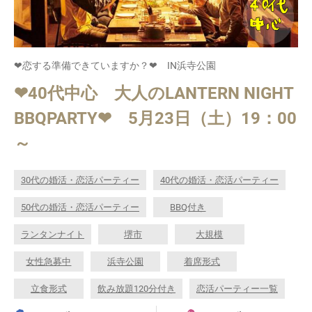
❤恋する準備できていますか？❤ IN浜寺公園
❤40代中心 大人のLANTERN NIGHT
BBQPARTY❤ 5月23日（土）19：00
～
30代の婚活・恋活パーティー
40代の婚活・恋活パーティー
50代の婚活・恋活パーティー
BBQ付き
ランタンナイト
堺市
大規模
女性急募中
浜寺公園
着席形式
立食形式
飲み放題120分付き
恋活パーティー一覧