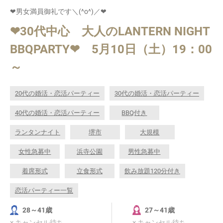
❤男女満員御礼です＼(^o^)／❤
❤30代中心 大人のLANTERN NIGHT
BBQPARTY❤ 5月10日（土）19：00
～
20代の婚活・恋活パーティー
30代の婚活・恋活パーティー
40代の婚活・恋活パーティー
BBQ付き
ランタンナイト
堺市
大規模
女性急募中
浜寺公園
男性急募中
着席形式
立食形式
飲み放題120分付き
恋活パーティー一覧
28～41歳
27～41歳
× キャンセル待ち
× キャンセル待ち