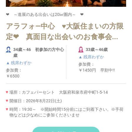
❤ ～進展のある出会いは20㎢圏内～ ❤
アラフォ―中心 ♥大阪住まいの方限
定❤ 真面目な出会いのお食事会...
34歳～46 初参加の方中心
33歳～46歳
歳
▲ 残席わずか
▲ 残席わずか
参加費：
参加費：
￥1450円 早割中!!
￥6500
場所：カフェパーセント 大阪府和泉市府中町1-5-14
開催日：2026年8月22日(土)
時間：19:30～ ※開始時間15分前にはご到着下さい。※手荷
物などは少なめにご参加くださいませ