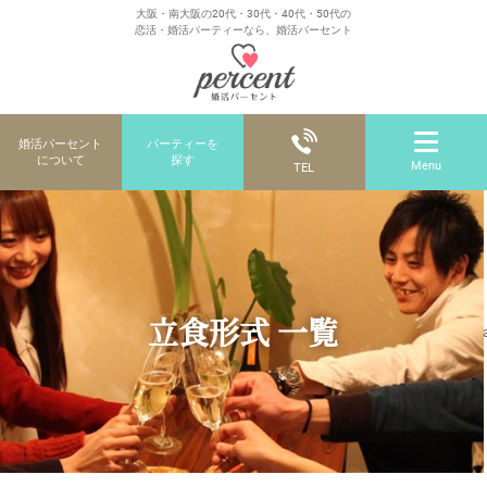
大阪・南大阪の20代・30代・40代・50代の
恋活・婚活パーティーなら、婚活パーセント
婚活パーセント
パーティーを
について
探す
Menu
TEL
立食形式 一覧