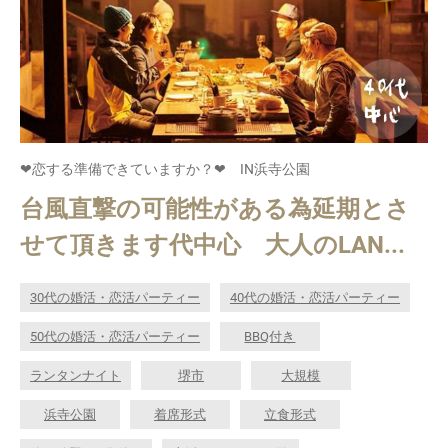
❤恋する準備できていますか？❤ IN浜寺公園
台風直撃の可能性がある為延期とさ
せて頂きます代中心 大人のLAN...
30代の婚活・恋活パーティー
40代の婚活・恋活パーティー
50代の婚活・恋活パーティー
BBQ付き
ランタンナイト
堺市
大規模
浜寺公園
着席形式
立食形式