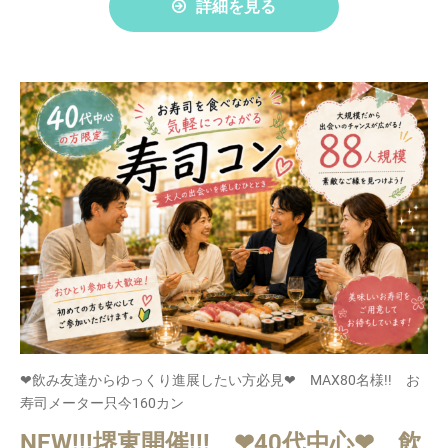
詳細を見る
❤飲み友達からゆっくり進展したい方必見❤ MAX80名様!! お
寿司メーター只今160カン
NEW!!!堺東開催!!! ❤40代中心❤ 飲