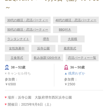
～
30代の婚活・恋活パーティー
40代の婚活・恋活パーティー
50代の婚活・恋活パーティー
BBQ付き
ランタンナイト
堺市
大規模
女性急募中
浜寺公園
着席形式
立食形式
飲み放題120分付き
恋活パーティー一覧
38～52歳
36～50歳
× キャンセル待ち
▲ 残席わずか
参加費：
参加費：
￥6500
￥2500
場所：浜寺公園 大阪府堺市西区浜寺公園
開催日：2025年9月6日（土）