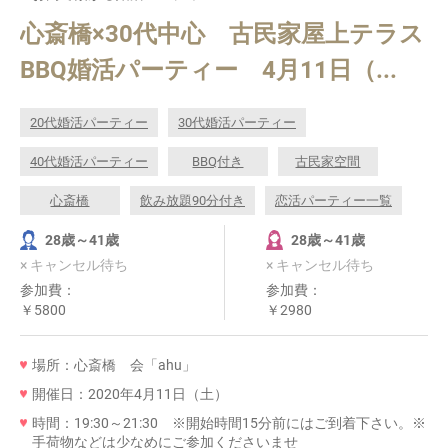
心斎橋×30代中心 古民家屋上テラス
BBQ婚活パーティー 4月11日（...
20代婚活パーティー
30代婚活パーティー
40代婚活パーティー
BBQ付き
古民家空間
心斎橋
飲み放題90分付き
恋活パーティー一覧
28歳～41歳
28歳～41歳
× キャンセル待ち
× キャンセル待ち
参加費：
参加費：
￥5800
￥2980
場所：心斎橋 会「ahu」
開催日：2020年4月11日（土）
時間：19:30～21:30 ※開始時間15分前にはご到着下さい。※
手荷物などは少なめにご参加くださいませ