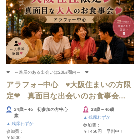
❤ ～進展のある出会いは20㎢圏内～ ❤
アラフォ―中心 ♥大阪住まいの方限
定❤ 真面目な出会いのお食事会...
34歳～46 初参加の方中心
33歳～46歳
歳
▲ 残席わずか
▲ 残席わずか
参加費：
参加費：
￥1450円 早割中!!
￥6500