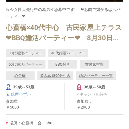
只今女性大先行中の為男性急募中です!! ❤お肉で繋がる恋活パ
ーティー❤
心斎橋×40代中心 古民家屋上テラス
❤BBQ婚活パーティー❤ 8月30日...
30代婚活パーティー
40代婚活パーティー
50代婚活パーティー
BBQ付き
古民家空間
心斎橋
飲み放題90分付き
恋活パーティー一覧
39歳～53歳
36歳～50歳
▲ 残席わずか
× キャンセル待ち
参加費：
参加費：
￥5800
￥2900
場所：心斎橋 会「ahu」