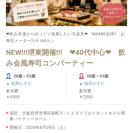
❤飲み友達からゆっくり進展したい方必見❤ MAX80名様!! お
寿司メーター只今160カン
NEW!!!堺東開催!!! ❤40代中心❤ 飲
み会風寿司コンパーティー
38歳～53歳
38歳～53歳
▲ 残席わずか
▲ 残席わずか
参加費：
参加費：
￥6500
￥2300
場所：大阪府堺市堺区新町５−１３ ダイワロイネットホテル堺
東パーティールーム
開催日：2026年8月29日（土）