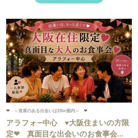
❤ ～進展のある出会いは20㎢圏内～ ❤
アラフォ―中心 ♥大阪住まいの方限
定❤ 真面目な出会いのお食事会...