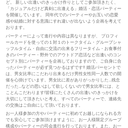
ど。 新しい出逢いのきっかけ作りとしてご参加頂きたく、
「カジュアルだけど真剣に出逢える」婚活・恋活パーティー
を開催しています。 同年代でのパーティーやお互いの恋愛
感や結婚に対する意識にすれ違いが出ないよう企画を考えて
おります。
パーティーによって進行や内容は異なりますが、 プロフィ
ールカードを使っての１対１のトークタイム・グループシャ
ッフルタイム・自由に交流の出来るフリータイム・お食事付
きのパーティー・野外でのアウトドア恋活など出逢いのコン
セプト別にパーティーを企画しておりますので、ご自身に合
ったパーティーが必ず見つかるはずです!! 婚活パーセントで
は、男女比率にこだわり出来るだけ男性女性同一人数での開
催を心掛けています。男女比に差がありがっかりした…残念
だった…などの思いはして欲しくないので男女比率には、と
ことんこだわります!皆様にたくさんの出逢いのきっかけを
大切にして頂きたいと考え、すべてのパーティーで、連絡先
の交換はご自由にして頂いております。
お一人様参加の方やパーティーに初めてお越しになられる方
でも安心してご参加頂けますように、お一人様限定グループ
構成やパーティーの司会進行を行っております。また、お一