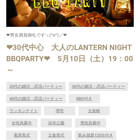
❤男女満員御礼です＼(^o^)／❤
❤30代中心 大人のLANTERN NIGHT
BBQPARTY❤ 5月10日（土）19：00
～
20代の婚活・恋活パーティー
30代の婚活・恋活パーティー
40代の婚活・恋活パーティー
BBQ付き
ランタンナイト
堺市
大規模
女性急募中
浜寺公園
男性急募中
着席形式
立食形式
飲み放題120分付き