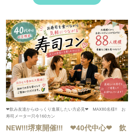
❤飲み友達からゆっくり進展したい方必見❤ MAX80名様!! お
寿司メーター只今160カン
NEW!!!堺東開催!!! ❤40代中心❤ 飲