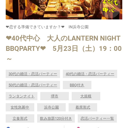
❤恋する準備できていますか？❤ IN浜寺公園
❤40代中心 大人のLANTERN NIGHT
BBQPARTY❤ 5月23日（土）19：00
～
30代の婚活・恋活パーティー
40代の婚活・恋活パーティー
50代の婚活・恋活パーティー
BBQ付き
ランタンナイト
堺市
大規模
女性急募中
浜寺公園
着席形式
立食形式
飲み放題120分付き
恋活パーティー一覧