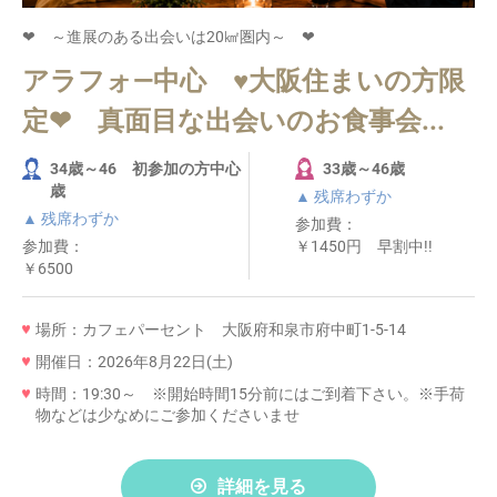
❤ ～進展のある出会いは20㎢圏内～ ❤
アラフォ―中心 ♥大阪住まいの方限
定❤ 真面目な出会いのお食事会...
34歳～46 初参加の方中心
33歳～46歳
歳
▲ 残席わずか
▲ 残席わずか
参加費：
参加費：
￥1450円 早割中!!
￥6500
場所：カフェパーセント 大阪府和泉市府中町1-5-14
開催日：2026年8月22日(土)
時間：19:30～ ※開始時間15分前にはご到着下さい。※手荷
物などは少なめにご参加くださいませ
詳細を見る