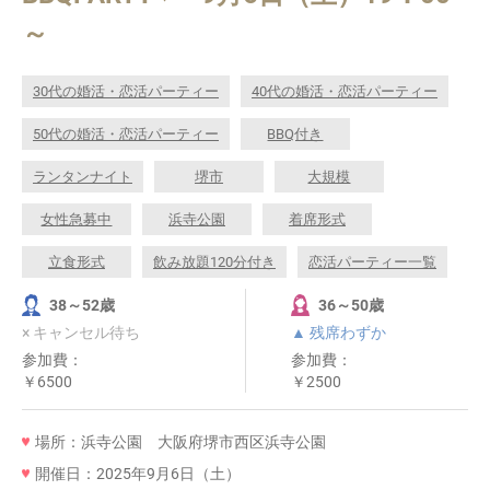
～
30代の婚活・恋活パーティー
40代の婚活・恋活パーティー
50代の婚活・恋活パーティー
BBQ付き
ランタンナイト
堺市
大規模
女性急募中
浜寺公園
着席形式
立食形式
飲み放題120分付き
恋活パーティー一覧
38～52歳
36～50歳
× キャンセル待ち
▲ 残席わずか
参加費：
参加費：
￥6500
￥2500
場所：浜寺公園 大阪府堺市西区浜寺公園
開催日：2025年9月6日（土）