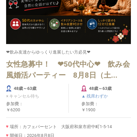
❤飲み友達からゆっくり進展したい方必見❤
女性急募中！ ❤50代中心❤ 飲み会
風婚活パーティー 8月8日（土...
48歳～63歳
48歳～63歳
× キャンセル待ち
▲ 残席わずか
参加費：
参加費：
￥6200
￥1900
場所：カフェパーセント 大阪府和泉市府中町1-5-14
開催日：2026年8月8日