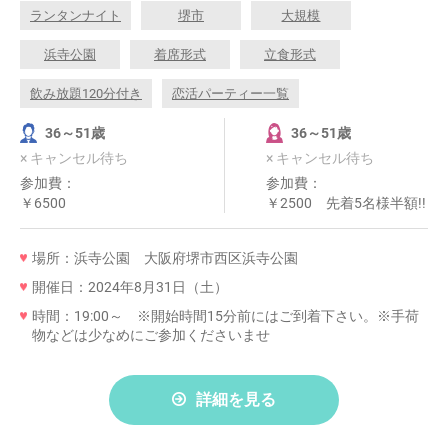
ランタンナイト
堺市
大規模
浜寺公園
着席形式
立食形式
飲み放題120分付き
恋活パーティー一覧
36～51歳
36～51歳
× キャンセル待ち
× キャンセル待ち
参加費：
参加費：
￥6500
￥2500 先着5名様半額!!
場所：浜寺公園 大阪府堺市西区浜寺公園
開催日：2024年8月31日（土）
時間：19:00～ ※開始時間15分前にはご到着下さい。※手荷
物などは少なめにご参加くださいませ
詳細を見る