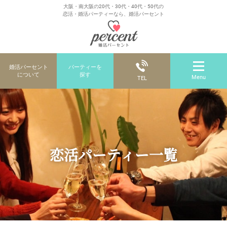
大阪・南大阪の20代・30代・40代・50代の
恋活・婚活パーティーなら、婚活パーセント
婚活パーセント
パーティーを
について
探す
Menu
TEL
恋活パーティー一覧