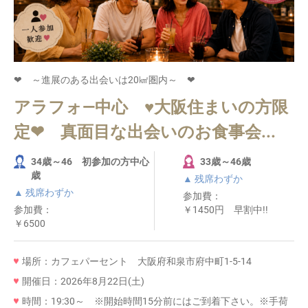
❤ ～進展のある出会いは20㎢圏内～ ❤
アラフォ―中心 ♥大阪住まいの方限
定❤ 真面目な出会いのお食事会...
34歳～46 初参加の方中心
33歳～46歳
歳
▲ 残席わずか
▲ 残席わずか
参加費：
参加費：
￥1450円 早割中!!
￥6500
場所：カフェパーセント 大阪府和泉市府中町1-5-14
開催日：2026年8月22日(土)
時間：19:30～ ※開始時間15分前にはご到着下さい。※手荷