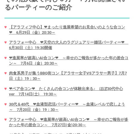
るパーティーのご紹介
【アラフィフ中心】❤まったり進展希望のお見合いのような合コン
❤ 6月29日（金）20:30～
アラフォー中心 ❤天空の大人のラグジュアリー婚活パーティー❤
6月30日（土）19:30開催
❤進展率が超高いAI合コン❤ ～幸せのご報告が多かった年の差合コ
ン～ 7月6日（金）20:30～
肉食系男子が集うBBQ街コン【アラサー女子VSアラサー男子】7月7
日（土）19：30～
❤ペア合コン❤ たくさんの合コンが体験出来る♪ ほぼ30代中心
ver 7月14日(土) 19:30～
30代＆40代 ❤血液型恋活パーティー❤ ～血液レベルで恋しよう
～ 7月20日（金）19：30～
アラフォー中心 ❤進展率が超高いAI合コン❤ ～幸せのご報告が多
かった年の差合コン～ 7月27日(金)20:30～