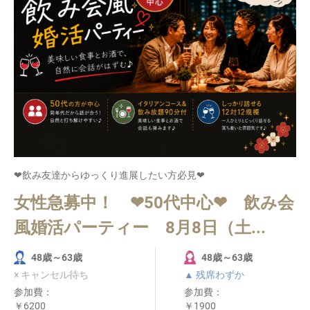
❤飲み友達からゆっくり進展したい方必見❤
女性急募中！ ❤50代中心❤ 飲み会
風婚活パーティー 8月8日（土...
48歳～63歳
48歳～63歳
× キャンセル待ち
▲ 残席わずか
参加費：
参加費：
￥6200
￥1900