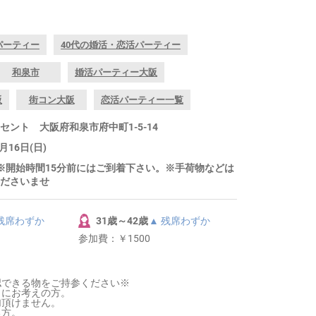
パーティー
40代の婚活・恋活パーティー
和泉市
婚活パーティー大阪
阪
街コン大阪
恋活パーティー一覧
ント 大阪府和泉市府中町1-5-14
月16日(日)
～ ※開始時間15分前にはご到着下さい。※手荷物などは
ださいませ
 残席わずか
31歳～42歳
▲ 残席わずか
参加費：
￥1500
認できる物をご持参ください※
きにお考えの方。
加頂けません。
る方。