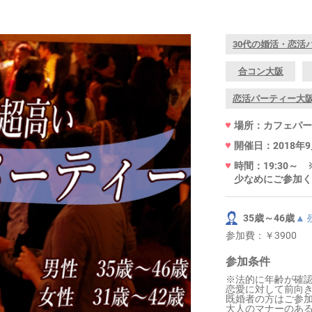
30代の婚活・恋活
合コン大阪
恋活パーティー大
場所：カフェパーセ
開催日：2018年9
時間：19:30
少なめにご参加く
35歳～46歳
▲
参加費：
￥3900
参加条件
※法的に年齢が確
恋愛に対して前向
既婚者の方はご参
大人のマナーのあ