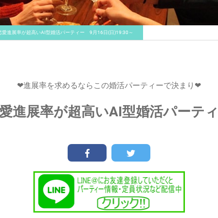
恋愛進展率が超高いAI型婚活パーティー 9月16日(日)19:30～
❤進展率を求めるならこの婚活パーティーで決まり❤
愛進展率が超高いAI型婚活パーテ