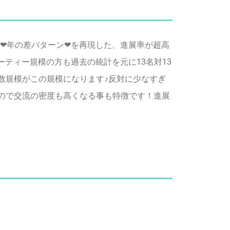
❤年の差パターン❤を再現した、進展率が超高
パーティー規模の方も過去の統計を元に13名対13
数規模がこの規模になります♪反対に少なすぎ
なので交流の密度も高くなる事も特徴です！進展