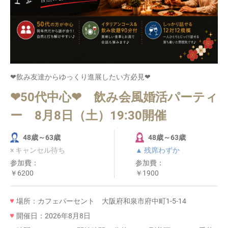
❤飲み友達からゆっくり進展したい方必見❤
❤50代中心❤ 飲み会風婚活パーティ
ー 8月8日（土）19:30開催
48歳～63歳
48歳～63歳
× キャンセル待ち
▲ 残席わずか
参加費：
参加費：
￥6200
￥1900
場所：カフェパーセント 大阪府和泉市府中町1-5-14
開催日：2026年8月8日