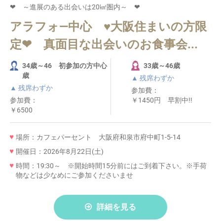
❤ ～進展のある出会いは20㎢圏内～ ❤
アラフォ―中心 ♥大阪住まいの方限
定❤ 真面目な出会いのお食事会...
34歳～46 初参加の方中心
33歳～46歳
歳
▲ 残席わずか
▲ 残席わずか
参加費：
参加費：
￥1450円 早割中!!
￥6500
場所：カフェパーセント 大阪府和泉市府中町1-5-14
開催日：2026年8月22日(土)
時間：19:30～ ※開始時間15分前にはご到着下さい。※手荷
物などは少なめにご参加くださいませ
詳細を見る