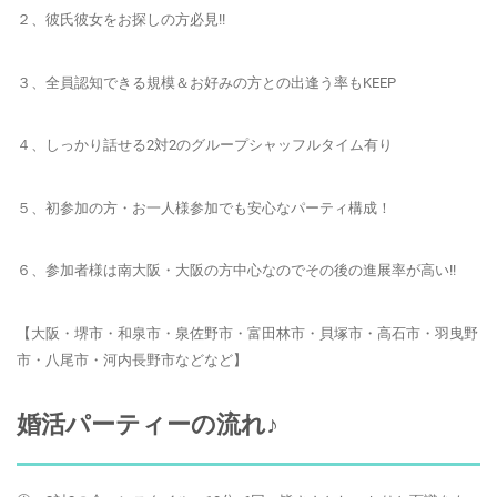
２、彼氏彼女をお探しの方必見!!
３、
全員認知できる規模＆お好みの方との出逢う率もKEEP
４、しっかり話せる2対2のグループシャッフルタイム有り
５、
初参加の方・お一人様参加でも安心
なパーティ構成！
６、参加者様は南大阪・大阪の方中心なのでその後の進展率が高い!!
【大阪・堺市・和泉市・泉佐野市・富田林市・貝塚市・高石市・羽曳野
市・八尾市・河内長野市などなど】
婚活パーティーの流れ♪