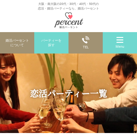
大阪・南大阪の20代・30代・40代・50代の
恋活・婚活パーティーなら、婚活パーセント
婚活パーセント
パーティーを
について
探す
Menu
TEL
恋活パーティー一覧