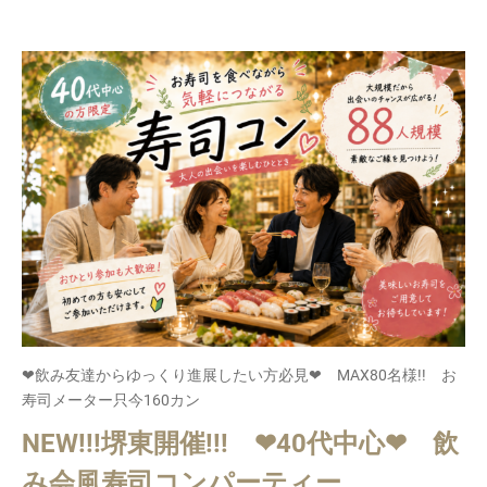
❤飲み友達からゆっくり進展したい方必見❤ MAX80名様!! お
寿司メーター只今160カン
NEW!!!堺東開催!!! ❤40代中心❤ 飲
み会風寿司コンパーティー