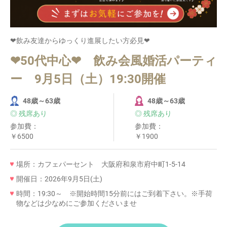
❤飲み友達からゆっくり進展したい方必見❤
❤50代中心❤ 飲み会風婚活パーティ
ー 9月5日（土）19:30開催
48歳～63歳
48歳～63歳
◎ 残席あり
◎ 残席あり
参加費：
参加費：
￥6500
￥1900
場所：カフェパーセント 大阪府和泉市府中町1-5-14
開催日：2026年9月5日(土)
時間：19:30～ ※開始時間15分前にはご到着下さい。※手荷
物などは少なめにご参加くださいませ