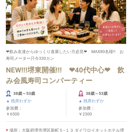
❤飲み友達からゆっくり進展したい方必見❤ MAX80名様!! お
寿司メーター只今330カン
NEW!!!堺東開催!!! ❤40代中心❤ 飲
み会風寿司コンパーティー
38歳～53歳
38歳～53歳
▲ 残席わずか
▲ 残席わずか
参加費：
参加費：
￥6500
￥2300
場所：大阪府堺市堺区新町５−１３ ダイワロイネットホテル堺