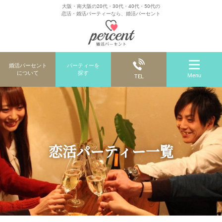
大阪・南大阪の20代・30代・40代・50代の
恋活・婚活パーティーなら、婚活パーセント
婚活パーセント
パーティーを
について
探す
Menu
TEL
恋活パーティー一覧