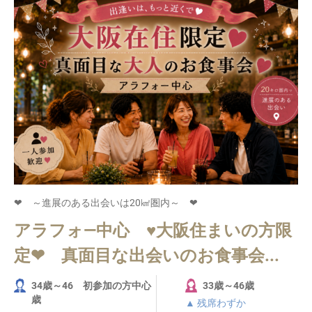
❤ ～進展のある出会いは20㎢圏内～ ❤
アラフォ―中心 ♥大阪住まいの方限
定❤ 真面目な出会いのお食事会...
34歳～46 初参加の方中心
33歳～46歳
歳
▲ 残席わずか