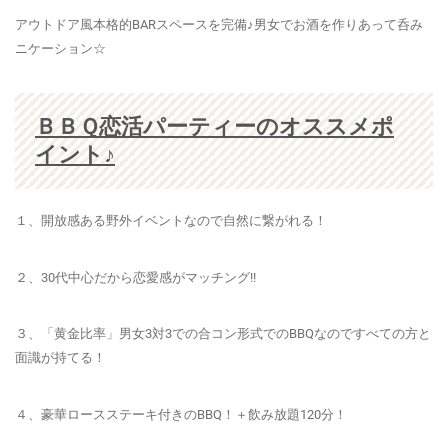
アウトドア風本格的BARスペースを完備♪男女でお酒を作りあって呑み
ニケーション☆
ＢＢＱ恋活パーティーのオススメポ
イント♪
１、開放感ある野外イベントなので
自然に繋がれる！
２、30代中心だから恋愛感がマッチング!!
３、「黄金比率」男女3対3での合コン形式でのBBQなのですべての方と
面識が持てる！
４、
豪華ロースステーキ
付きのBBQ！＋飲み放題120分！