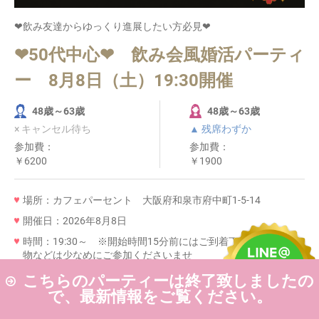
❤飲み友達からゆっくり進展したい方必見❤
❤50代中心❤ 飲み会風婚活パーティ
ー 8月8日（土）19:30開催
48歳～63歳
48歳～63歳
× キャンセル待ち
▲ 残席わずか
参加費：
参加費：
￥6200
￥1900
場所：カフェパーセント 大阪府和泉市府中町1-5-14
開催日：2026年8月8日
時間：19:30～ ※開始時間15分前にはご到着下さい。※手荷
物などは少なめにご参加くださいませ
こちらのパーティーは終了致しましたの
で、最新情報をご覧ください。
詳細を見る