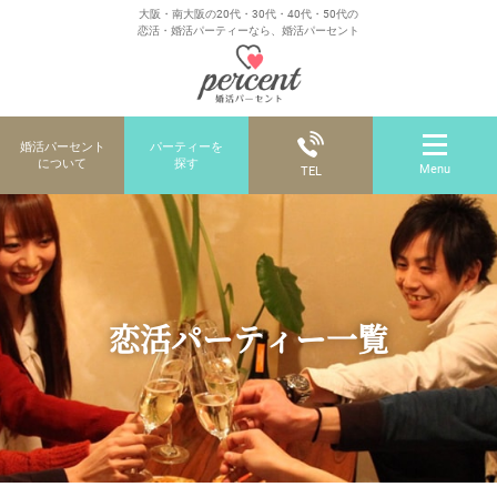
大阪・南大阪の20代・30代・40代・50代の
恋活・婚活パーティーなら、婚活パーセント
婚活パーセント
パーティーを
について
探す
Menu
TEL
恋活パーティー一覧