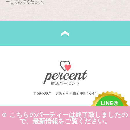
ーしてみてください。
〒594-0071 大阪府和泉市府中町1-5-14
こちらのパーティーは終了致しましたの
で、最新情報をご覧ください。
Copyright Ⓒ
大阪の婚活・恋活パーティーなら【婚活パーセント】-since2011-
All Rights Reserved.