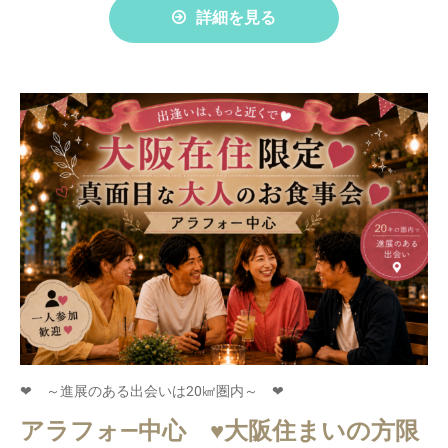
詳細を見る
❤ ～進展のある出会いは20㎢圏内～ ❤
アラフォ―中心 ♥大阪住まいの方限