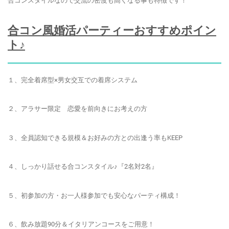
合コンスタイルなので交流の密度も高くなる事も特徴です！
合コン風婚活パーティーおすすめポイン
ト♪
１、完全着席型×男女交互での着席システム
２、アラサー限定 恋愛を前向きにお考えの方
３、全員認知できる規模＆お好みの方との出逢う率もKEEP
４、しっかり話せる合コンスタイル♪『2名対2名』
５、初参加の方・お一人様参加でも安心なパーティ構成！
６、飲み放題90分＆イタリアンコースをご用意！