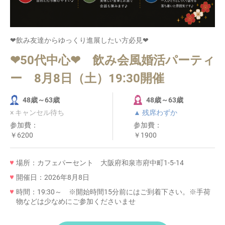
❤飲み友達からゆっくり進展したい方必見❤
❤50代中心❤ 飲み会風婚活パーティ
ー 8月8日（土）19:30開催
48歳～63歳
48歳～63歳
× キャンセル待ち
▲ 残席わずか
参加費：
参加費：
￥6200
￥1900
場所：カフェパーセント 大阪府和泉市府中町1-5-14
開催日：2026年8月8日
時間：19:30～ ※開始時間15分前にはご到着下さい。※手荷
物などは少なめにご参加くださいませ