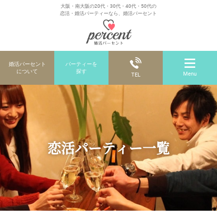
大阪・南大阪の20代・30代・40代・50代の
恋活・婚活パーティーなら、婚活パーセント
婚活パーセント
パーティーを
について
探す
Menu
TEL
恋活パーティー一覧