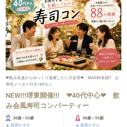
❤飲み友達からゆっくり進展したい方必見❤ MAX80名様!! お
寿司メーター只今160カン
NEW!!!堺東開催!!! ❤40代中心❤ 飲
み会風寿司コンパーティー
38歳～53歳
38歳～53歳
▲ 残席わずか
▲ 残席わずか