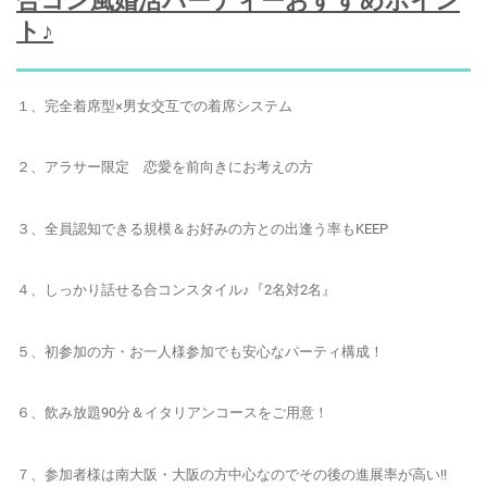
合コン風婚活パーティーおすすめポイン
ト♪
１、完全着席型×男女交互での着席システム
２、アラサー限定 恋愛を前向きにお考えの方
３、全員認知できる規模＆お好みの方との出逢う率もKEEP
４、しっかり話せる合コンスタイル♪『2名対2名』
５、初参加の方・お一人様参加でも安心なパーティ構成！
６、飲み放題90分＆イタリアンコースをご用意！
７、参加者様は南大阪・大阪の方中心なのでその後の進展率が高い!!