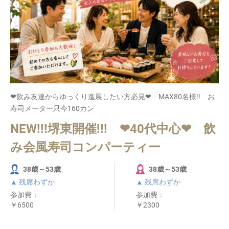
❤飲み友達からゆっくり進展したい方必見❤ MAX80名様!! お
寿司メーター只今160カン
NEW!!!堺東開催!!! ❤40代中心❤ 飲
み会風寿司コンパーティー
38歳～53歳
38歳～53歳
▲ 残席わずか
▲ 残席わずか
参加費：
参加費：
￥6500
￥2300