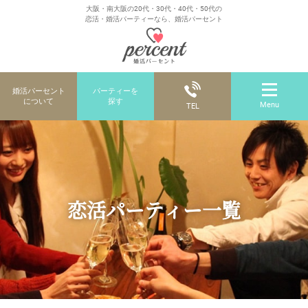
大阪・南大阪の20代・30代・40代・50代の
恋活・婚活パーティーなら、婚活パーセント
婚活パーセント
パーティーを
について
探す
Menu
TEL
恋活パーティー一覧