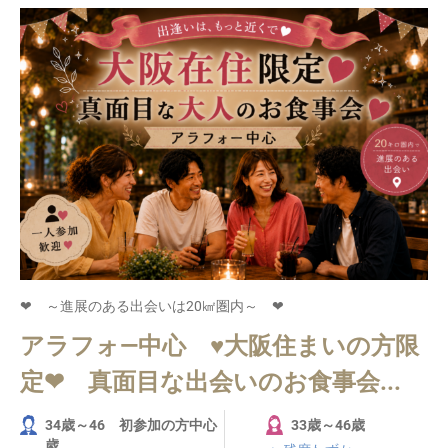
❤ ～進展のある出会いは20㎢圏内～ ❤
アラフォ―中心 ♥大阪住まいの方限
定❤ 真面目な出会いのお食事会...
34歳～46 初参加の方中心
33歳～46歳
歳