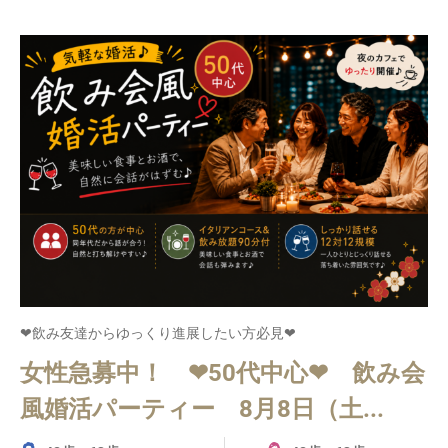
❤飲み友達からゆっくり進展したい方必見❤
女性急募中！ ❤50代中心❤ 飲み会
風婚活パーティー 8月8日（土...