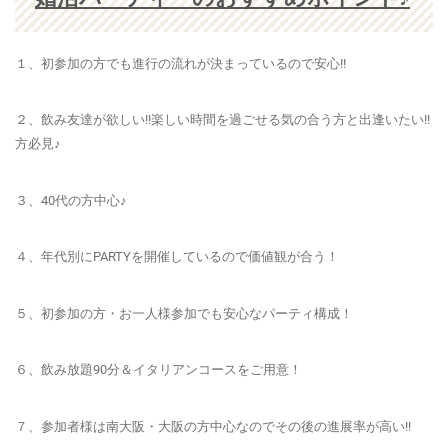
１、初参加の方でも
進行の流れが決まっているので安心!!
２、飲み友達が欲しい!!楽しい時間を過ごせる気の合う方と出逢いたい!!
方必見♪
３、40代の方中心♪
４、年代別にPARTYを開催しているので
価値観
が合う！
５、
初参加の方・お一人様参加でも安心
なパーティ構成！
６、飲み放題90分＆イタリアンコースをご用意！
７、参加者様は南大阪・大阪の方中心なのでその後の進展率が高い!!