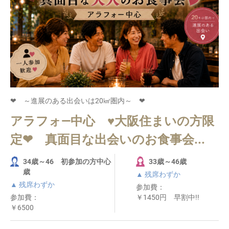
❤ ～進展のある出会いは20㎢圏内～ ❤
アラフォ―中心 ♥大阪住まいの方限
定❤ 真面目な出会いのお食事会...
34歳～46 初参加の方中心
33歳～46歳
歳
▲ 残席わずか
▲ 残席わずか
参加費：
参加費：
￥1450円 早割中!!
￥6500