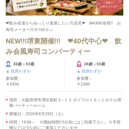
❤飲み友達からゆっくり進展したい方必見❤ MAX80名様!! お
寿司メーター只今160カン
NEW!!!堺東開催!!! ❤40代中心❤ 飲
み会風寿司コンパーティー
38歳～53歳
38歳～53歳
▲ 残席わずか
▲ 残席わずか
参加費：
参加費：
￥6500
￥2300
場所：大阪府堺市堺区新町５−１３ ダイワロイネットホテル堺
東パーティールーム
開催日：2026年8月29日（土）
時間：19:00～ ※開始時間15分前にはご到着下さい。※手荷
物などは少なめにご参加くださいませ