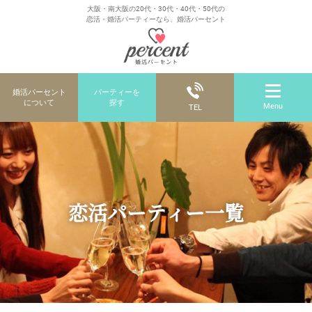
大阪・南大阪の20代・30代・40代・50代の
恋活・婚活パーティーなら、婚活パーセント
婚活パーセント
パーティーを
について
探す
Menu
TEL
恋活パーティー一覧