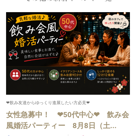
❤飲み友達からゆっくり進展したい方必見❤
女性急募中！ ❤50代中心❤ 飲み会
風婚活パーティー 8月8日（土...