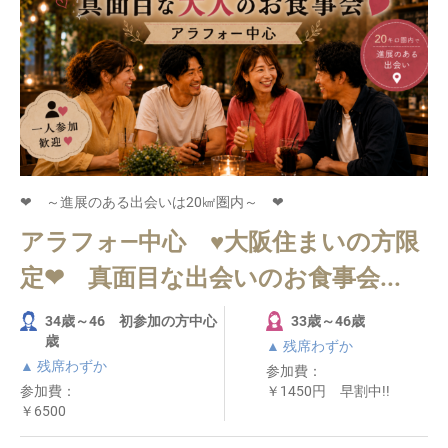
❤ ～進展のある出会いは20㎢圏内～ ❤
アラフォ―中心 ♥大阪住まいの方限
定❤ 真面目な出会いのお食事会...
34歳～46 初参加の方中心
33歳～46歳
歳
▲ 残席わずか
▲ 残席わずか
参加費：
参加費：
￥1450円 早割中!!
￥6500