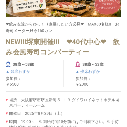
❤飲み友達からゆっくり進展したい方必見❤ MAX80名様!! お
寿司メーター只今160カン
NEW!!!堺東開催!!! ❤40代中心❤ 飲
み会風寿司コンパーティー
38歳～53歳
38歳～53歳
▲ 残席わずか
▲ 残席わずか
参加費：
参加費：
￥6500
￥2300
場所：大阪府堺市堺区新町５−１３ ダイワロイネットホテル堺
東パーティールーム
開催日：2026年8月29日（土）
時間：19:00～ ※開始時間15分前にはご到着下さい。※手荷
物などは少なめにご参加くださいませ