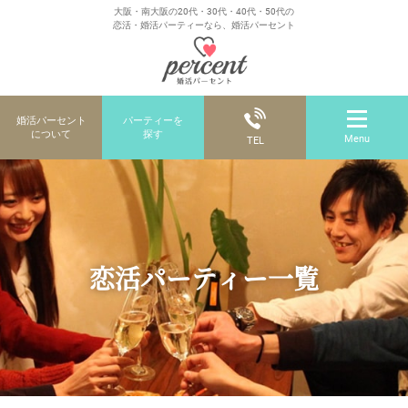
大阪・南大阪の20代・30代・40代・50代の
恋活・婚活パーティーなら、婚活パーセント
婚活パーセント
パーティーを
について
探す
Menu
TEL
恋活パーティー一覧