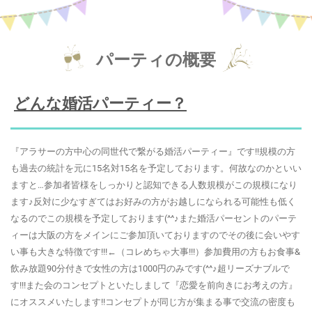
パーティの概要
どんな婚活パーティー？
『アラサーの方中心の同世代で繋がる婚活パーティー』です!!規模の方
も過去の統計を元に15名対15名を予定しております。何故なのかといい
ますと…参加者皆様をしっかりと認知できる人数規模がこの規模になり
ます♪反対に少なすぎてはお好みの方がお越しになられる可能性も低く
なるのでこの規模を予定しております(^^♪また婚活パーセントのパーテ
ィーは大阪の方をメインにご参加頂いておりますのでその後に会いやす
い事も大きな特徴です!!!←（コレめちゃ大事!!!）参加費用の方もお食事&
飲み放題90分付きで女性の方は1000円のみです(^^♪超リーズナブルで
す!!!また会のコンセプトといたしまして『恋愛を前向きにお考えの方』
にオススメいたします!!コンセプトが同じ方が集まる事で交流の密度も