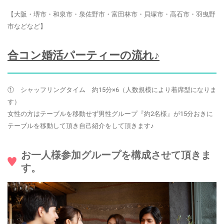
【大阪・堺市・和泉市・泉佐野市・富田林市・貝塚市・高石市・羽曳野
市などなど】
合コン婚活パーティーの流れ♪
① シャッフリングタイム 約15分×6（人数規模により着席型になりま
す）
女性の方はテーブルを移動せず男性グループ『約2名様』が15分おきに
テーブルを移動して頂き自己紹介をして頂きます♪
お一人様参加グループを構成させて頂きま
す。