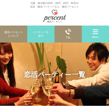
大阪・南大阪の20代・30代・40代・50代の
恋活・婚活パーティーなら、婚活パーセント
婚活パーセント
パーティーを
について
探す
Menu
TEL
恋活パーティー一覧