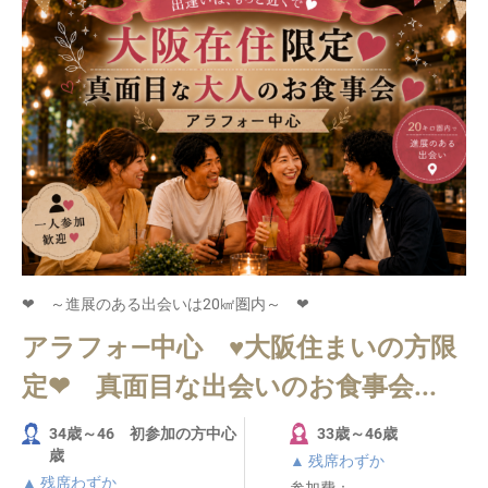
❤ ～進展のある出会いは20㎢圏内～ ❤
アラフォ―中心 ♥大阪住まいの方限
定❤ 真面目な出会いのお食事会...
34歳～46 初参加の方中心
33歳～46歳
歳
▲ 残席わずか
▲ 残席わずか