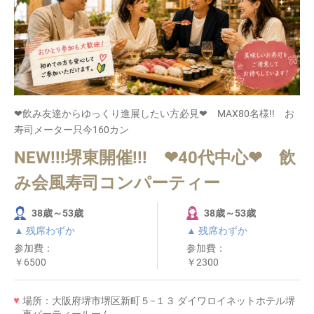
❤飲み友達からゆっくり進展したい方必見❤ MAX80名様!! お
寿司メーター只今160カン
NEW!!!堺東開催!!! ❤40代中心❤ 飲
み会風寿司コンパーティー
38歳～53歳
38歳～53歳
▲ 残席わずか
▲ 残席わずか
参加費：
参加費：
￥6500
￥2300
場所：大阪府堺市堺区新町５−１３ ダイワロイネットホテル堺