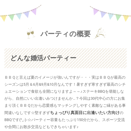
パーティの概要
どんな婚活パーティー
ＢＢＱと言えば夏のイメージが強いんですが・・・実はＢＢＱが最高の
シーズンは5月＆6月&9月&10月なんです！暑すぎず寒すぎず最高のシチ
ュエーションで食欲も全開になりますよ～～♪ステーキBBQを堪能しな
がら、自然にいい出逢いみつけませんか…？今回は30代中心の方にお集
まり頂くＢＢＱだから恋愛感もマッチングしやすく素敵なご縁がある事
ちょっぴり真面目に出逢いたい方向け
間違いなしです☆堅すぎず
の
BBQです(^_-)-☆パーティー容量もたっぷり150分だから、スポーツ交流
や合間にお散歩交流などもできちゃいます♪