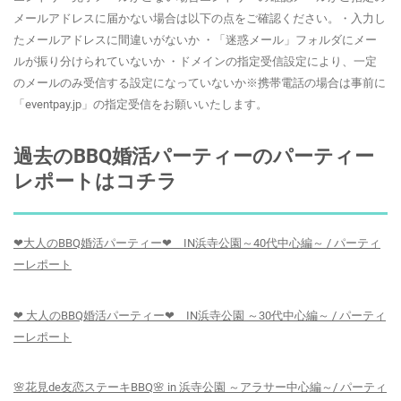
メールアドレスに届かない場合は以下の点をご確認ください。・入力し
たメールアドレスに間違いがないか ・「迷惑メール」フォルダにメー
ルが振り分けられていないか ・ドメインの指定受信設定により、一定
のメールのみ受信する設定になっていないか※携帯電話の場合は事前に
「eventpay.jp」の指定受信をお願いいたします。
過去のBBQ婚活パーティーのパーティー
レポートはコチラ
❤大人のBBQ婚活パーティー❤ IN浜寺公園～40代中心編～ / パーティ
ーレポート
❤ 大人のBBQ婚活パーティー❤ IN浜寺公園 ～30代中心編～ / パーティ
ーレポート
🌸花見de友恋ステーキBBQ🌸 in 浜寺公園 ～アラサー中心編～/ パーティ