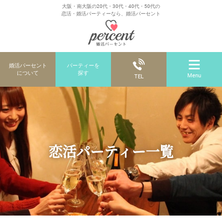
大阪・南大阪の20代・30代・40代・50代の
恋活・婚活パーティーなら、婚活パーセント
婚活パーセント
パーティーを
について
探す
Menu
TEL
恋活パーティー一覧