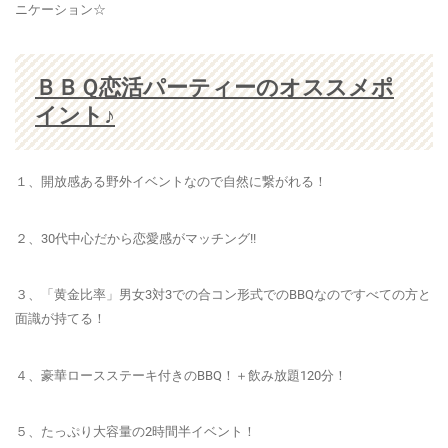
ニケーション☆
ＢＢＱ恋活パーティーのオススメポ
イント♪
１、開放感ある野外イベントなので
自然に繋がれる！
２、30代中心だから恋愛感がマッチング!!
３、「黄金比率」男女3対3での合コン形式でのBBQなのですべての方と
面識が持てる！
４、
豪華ロースステーキ
付きのBBQ！＋飲み放題120分！
５、たっぷり大容量の2時間半イベント！