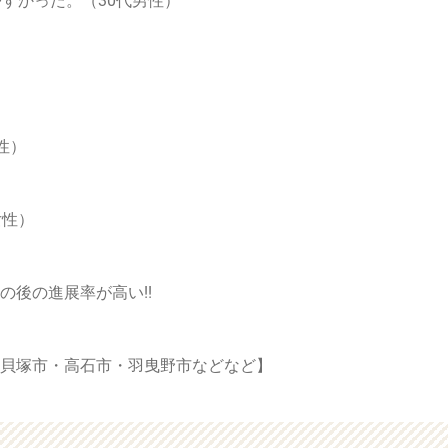
すかった。（30代男性）
性）
女性）
後の進展率が高い!!
貝塚市・高石市・羽曳野市などなど】