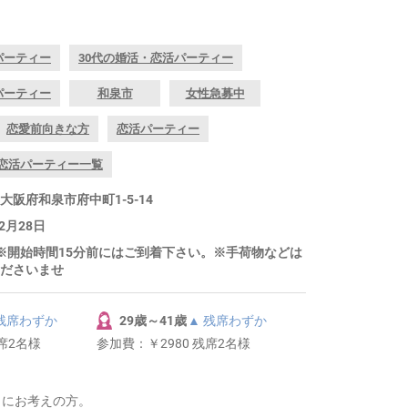
パーティー
30代の婚活・恋活パーティー
パーティー
和泉市
女性急募中
恋愛前向きな方
恋活パーティー
恋活パーティー一覧
阪府和泉市府中町1-5-14
2月28日
～ ※開始時間15分前にはご到着下さい。※手荷物などは
ださいませ
 残席わずか
29歳～41歳
▲ 残席わずか
残席2名様
参加費：
￥2980 残席2名様
きにお考えの方。