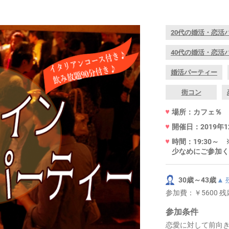
20代の婚活・恋活
40代の婚活・恋活
婚活パーティー
街コン
場所：カフェ％ 大
開催日：2019年1
時間：19:30
少なめにご参加く
30歳～43歳
▲
参加費：
￥5600 
参加条件
恋愛に対して前向