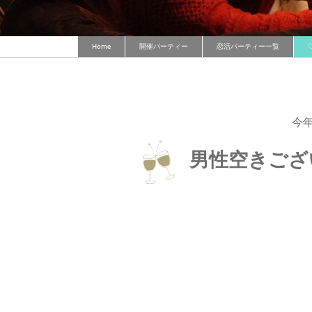
Home
開催パーティー
恋活パーティー一覧
今
男性空きござ