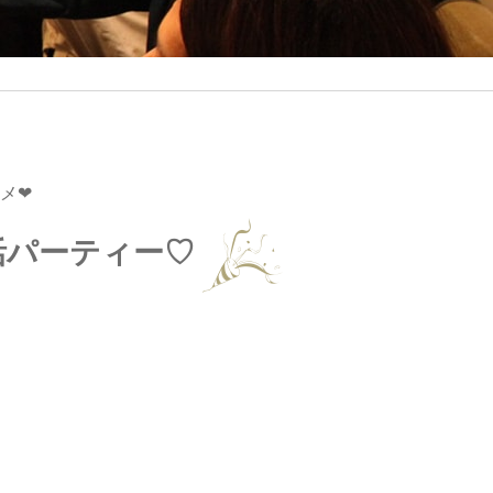
メ❤
活パーティー♡