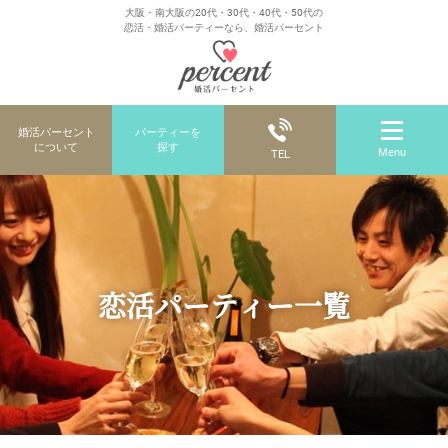
大阪・南大阪の20代・30代・40代・50代の
恋活・婚活パーティーなら、婚活パーセント
婚活パーセント
パーティーを
について
探す
Menu
TEL
恋活パーティー一覧