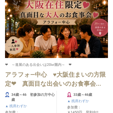
❤ ～進展のある出会いは20㎢圏内～ ❤
アラフォ―中心 ♥大阪住まいの方限
定❤ 真面目な出会いのお食事会...
34歳～46 初参加の方中心
33歳～46歳
歳
▲ 残席わずか
▲ 残席わずか
参加費：
参加費：
￥1450円 早割中!!