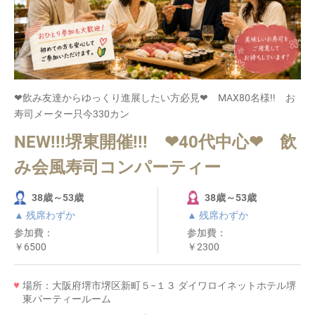
❤飲み友達からゆっくり進展したい方必見❤ MAX80名様!! お
寿司メーター只今330カン
NEW!!!堺東開催!!! ❤40代中心❤ 飲
み会風寿司コンパーティー
38歳～53歳
38歳～53歳
▲ 残席わずか
▲ 残席わずか
参加費：
参加費：
￥6500
￥2300
場所：大阪府堺市堺区新町５−１３ ダイワロイネットホテル堺
東パーティールーム