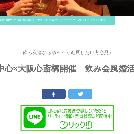
40代 50代中心×心斎橋開催 ❤飲み会風婚活パーティー❤ 2月14日（金）20:00～
飲み友達からゆっくり進展したい方必見♪
0代中心×大阪心斎橋開催 飲み会風婚