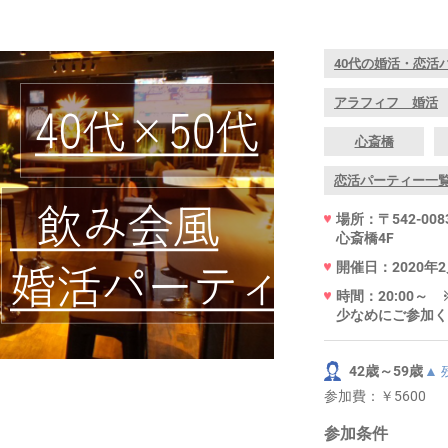
40代の婚活・恋活
アラフィフ 婚活
心斎橋
恋活パーティー一
場所：〒542-00
心斎橋4F
開催日：2020年2月
時間：20:00
少なめにご参加く
42歳～59歳
▲
参加費：
￥5600
参加条件