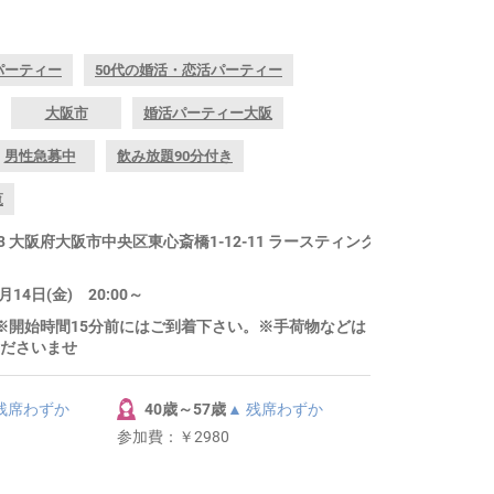
パーティー
50代の婚活・恋活パーティー
大阪市
婚活パーティー大阪
男性急募中
飲み放題90分付き
覧
83 大阪府大阪市中央区東心斎橋1-12-11 ラースティング
14日(金) 20:00～
～ ※開始時間15分前にはご到着下さい。※手荷物などは
ださいませ
 残席わずか
40歳～57歳
▲ 残席わずか
参加費：
￥2980