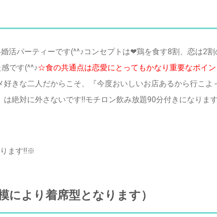
婚活パーティーです(^^♪コンセプトは❤鶏を食す8割、恋は2
です(^^♪
☆食の共通点は恋愛にとってもかなり重要なポイン
メ好きな二人だからこそ、『今度おいしいお店あるから行こよ～
は絶対に外さないです!!モチロン飲み放題90分付きになります
ます!!※
模により着席型となります）