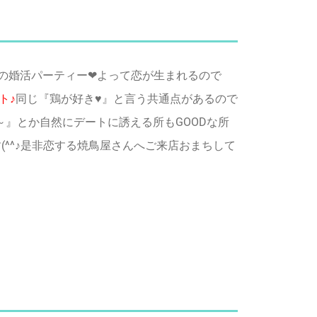
割の婚活パーティー❤よって恋が生まれるので
ト♪
同じ『鶏が好き♥』と言う共通点があるので
』とか自然にデートに誘える所もGOODな所
(^^♪是非恋する焼鳥屋さんへご来店おまちして