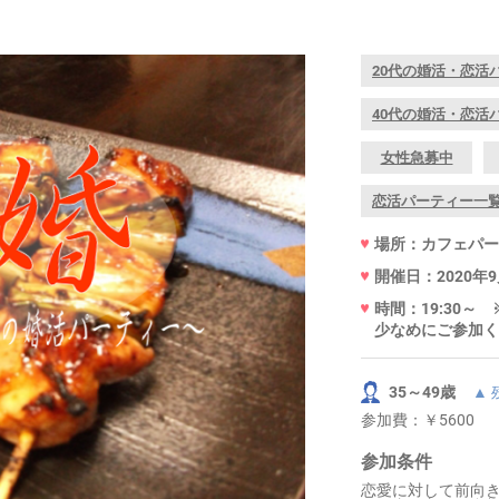
20代の婚活・恋活
40代の婚活・恋活
女性急募中
恋活パーティー一
場所：カフェパー
開催日：2020年
時間：19:30
少なめにご参加く
35～49歳
▲
参加費：
￥5600
参加条件
恋愛に対して前向