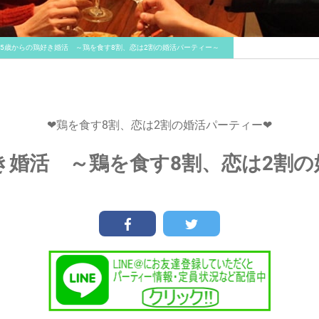
35歳からの鶏好き婚活 ～鶏を食す8割、恋は2割の婚活パーティー～
❤鶏を食す8割、恋は2割の婚活パーティー❤
き婚活 ～鶏を食す8割、恋は2割