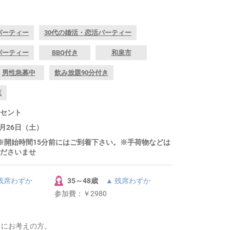
パーティー
30代の婚活・恋活パーティー
パーティー
BBQ付き
和泉市
男性急募中
飲み放題90分付き
覧
セント
9月26日（土）
～ ※開始時間15分前にはご到着下さい。※手荷物などは
ださいませ
 残席わずか
35～48歳
▲ 残席わずか
参加費：
￥2980
きにお考えの方。