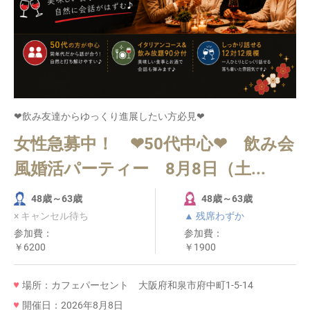
❤飲み友達からゆっくり進展したい方必見❤
女性急募中！ ❤50代中心❤ 飲み会
風婚活パーティー 8月8日（土...
48歳～63歳
48歳～63歳
× キャンセル待ち
▲ 残席わずか
参加費：
参加費：
￥6200
￥1900
場所：カフェパーセント 大阪府和泉市府中町1-5-14
開催日：2026年8月8日