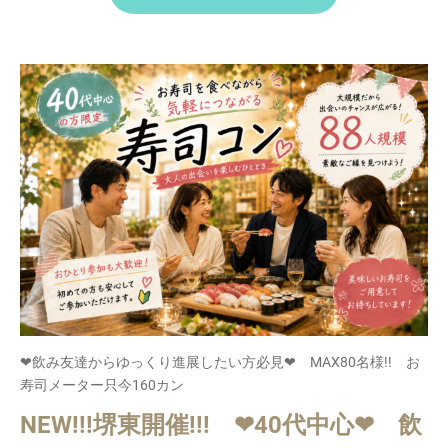
❤飲み友達からゆっくり進展したい方必見❤ MAX80名様!! お
寿司メーター只今160カン
NEW!!!堺東開催!!! ❤40代中心❤ 飲