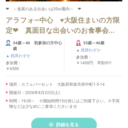
❤ ～進展のある出会いは20㎢圏内～ ❤
アラフォ―中心 ♥大阪住まいの方限
定❤ 真面目な出会いのお食事会...
34歳～46 初参加の方中心
33歳～46歳
歳
▲ 残席わずか
▲ 残席わずか
参加費：
参加費：
￥1450円 早割中!!
￥6500
場所：カフェパーセント 大阪府和泉市府中町1-5-14
開催日：2026年8月22日(土)
時間：19:30～ ※開始時間15分前にはご到着下さい。※手荷
物などは少なめにご参加くださいませ
詳細を見る