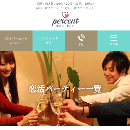
大阪・南大阪の20代・30代・40代・50代の
恋活・婚活パーティーなら、婚活パーセント
婚活パーセント
パーティーを
について
探す
Menu
TEL
恋活パーティー一覧