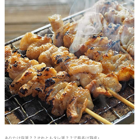
あなたは塩派？？それともタレ派？？で有名は鶏皮♪