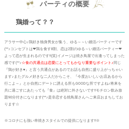
パーティの概要
鶏婚って？？
アラサー中心♪鶏好き独身男女が集う、ゆる～～い婚活パーティーです
(^^♪コンセプトは❤鶏を食す8割、恋は2割のゆる～い婚活パーティー❤
よって恋が生まれるのです!!(笑)イメージは焼き鳥屋で出逢ってしまった
感です(^^♪
☆食の共通点は恋愛にとってもかなり重要なポイント♪
同じ
『鶏が好き♥』と言う共通点があるのでお話も自然に盛り上がっちゃい
ます♪またグルメ好きな二人だからこそ、『今度おいしいお店あるから
行こよ～』とか自然にデートに誘える所もGOODな所ですよね♪将来を
共に過ごすにあたっても『食』は絶対に外さないです!!モチロン飲み放
題90分付きになります(^^♪是非恋する焼鳥屋さんへご来店おまちしてお
ります☆
※コロナにも強い串焼きスタイルでの提供になります!!※