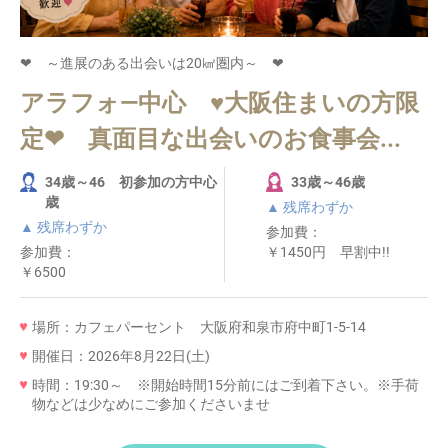
❤ ～進展のある出会いは20㎢圏内～ ❤
アラフォ―中心 ♥大阪住まいの方限
定❤ 真面目な出会いのお食事会...
34歳～46 初参加の方中心
33歳～46歳
歳
▲ 残席わずか
▲ 残席わずか
参加費：
参加費：
￥1450円 早割中!!
￥6500
場所：カフェパーセント 大阪府和泉市府中町1-5-14
開催日：2026年8月22日(土)
時間：19:30～ ※開始時間15分前にはご到着下さい。※手荷
物などは少なめにご参加くださいませ