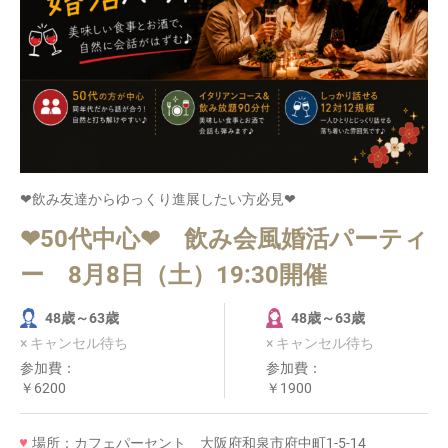
❤飲み友達からゆっくり進展したい方必見❤
❤50代中心❤ 飲み会風婚活パーティ
ー 8月8日（土）19:30開催
48歳～63歳
48歳～63歳
× キャンセル待ち
× キャンセル待ち
参加費：
参加費：
￥6200
￥1900
場所：カフェパーセント 大阪府和泉市府中町1-5-14