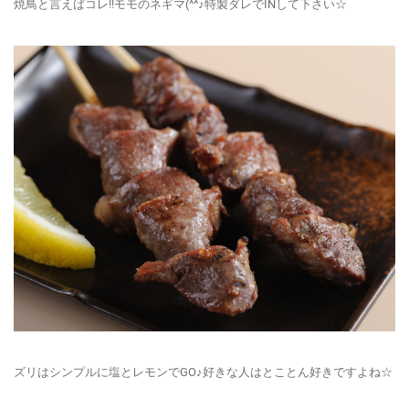
焼鳥と言えばコレ!!モモのネギマ(^^♪特製ダレでINして下さい☆
ズリはシンプルに塩とレモンでGO♪好きな人はとことん好きですよね☆