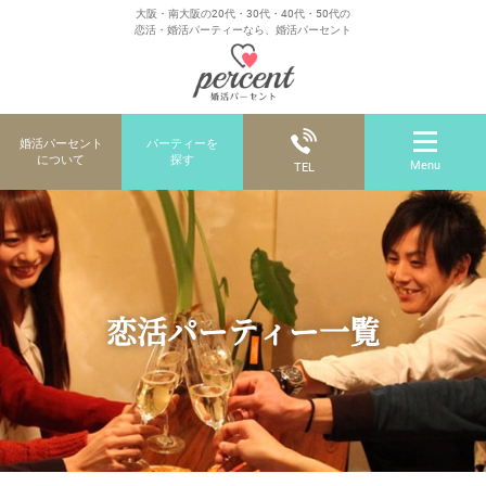
大阪・南大阪の20代・30代・40代・50代の
恋活・婚活パーティーなら、婚活パーセント
婚活パーセント
パーティーを
について
探す
Menu
TEL
恋活パーティー一覧