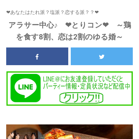
❤あなたはたれ派？塩派？恋する派？？❤
アラサー中心♪ ❤とりコン❤ ～鶏
を食す8割、恋は2割のゆる婚～