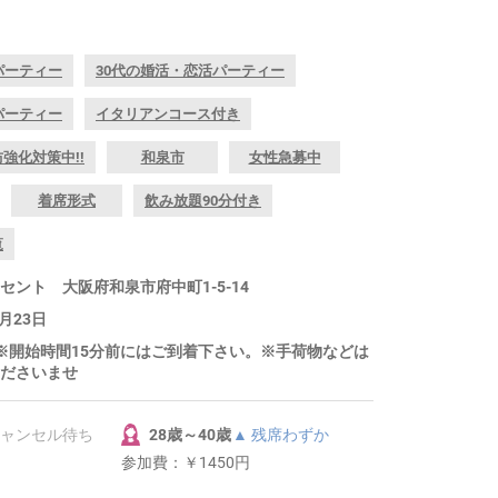
パーティー
30代の婚活・恋活パーティー
パーティー
イタリアンコース付き
強化対策中!!
和泉市
女性急募中
着席形式
飲み放題90分付き
覧
ント 大阪府和泉市府中町1-5-14
月23日
～ ※開始時間15分前にはご到着下さい。※手荷物などは
ださいませ
キャンセル待ち
28歳～40歳
▲ 残席わずか
参加費：
￥1450円