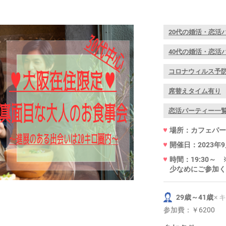
20代の婚活・恋活
40代の婚活・恋活
コロナウィルス予防
席替えタイム有り
恋活パーティー一
場所：カフェパーセ
開催日：2023年9
時間：19:30
少なめにご参加く
29歳～41歳
× 
参加費：
￥6200