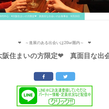
30代中心 ♥大阪住まいの方限定❤ 真面目な出会いのお食事会 9月23日
❤ ～進展のある出会いは20㎢圏内～ ❤
♥大阪住まいの方限定❤ 真面目な出