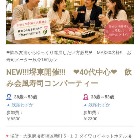
❤飲み友達からゆっくり進展したい方必見❤ MAX80名様!! お
寿司メーター只今160カン
NEW!!!堺東開催!!! ❤40代中心❤ 飲
み会風寿司コンパーティー
38歳～53歳
38歳～53歳
▲ 残席わずか
▲ 残席わずか
参加費：
参加費：
￥6500
￥2300
場所：大阪府堺市堺区新町５−１３ ダイワロイネットホテル堺