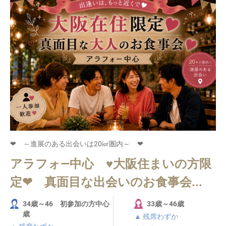
❤ ～進展のある出会いは20㎢圏内～ ❤
アラフォ―中心 ♥大阪住まいの方限
定❤ 真面目な出会いのお食事会...
34歳～46 初参加の方中心
33歳～46歳
歳
▲ 残席わずか