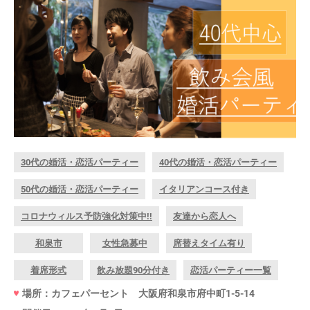
30代の婚活・恋活パーティー
40代の婚活・恋活パーティー
50代の婚活・恋活パーティー
イタリアンコース付き
コロナウィルス予防強化対策中!!
友達から恋人へ
和泉市
女性急募中
席替えタイム有り
着席形式
飲み放題90分付き
恋活パーティー一覧
場所：カフェパーセント 大阪府和泉市府中町1-5-14