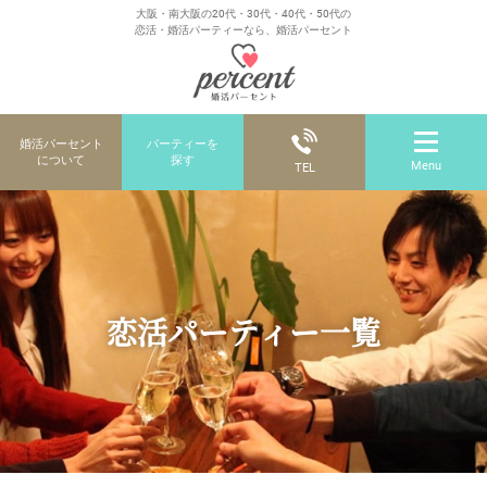
大阪・南大阪の20代・30代・40代・50代の
恋活・婚活パーティーなら、婚活パーセント
婚活パーセント
パーティーを
について
探す
Menu
TEL
恋活パーティー一覧