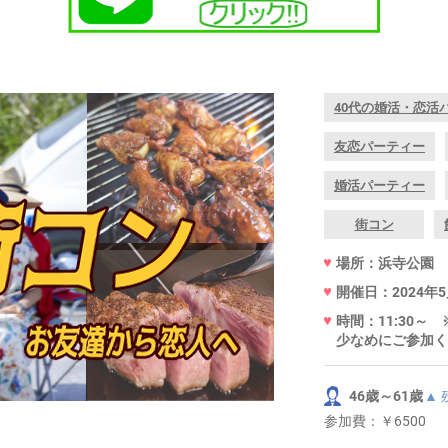
40代の婚活・恋活
友恋パーティー
婚活パーティー
街コン
場所：浜寺公
開催日：2024年
時間：11:30
少なめにご参加く
46歳～61歳
▲
参加費：
￥6500