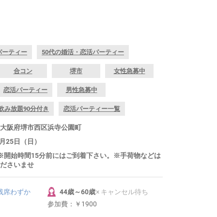
パーティー
50代の婚活・恋活パーティー
合コン
堺市
女性急募中
恋活パーティー
男性急募中
飲み放題90分付き
恋活パーティー一覧
園 大阪府堺市西区浜寺公園町
5月25日（日）
～ ※開始時間15分前にはご到着下さい。※手荷物などは
ださいませ
 残席わずか
44歳～60歳
× キャンセル待ち
参加費：
￥1900