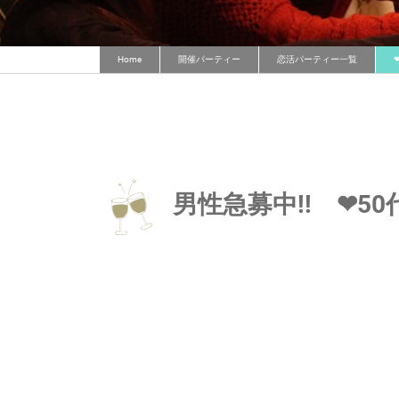
Home
開催パーティー
恋活パーティー一覧
男性急募中!! ❤5