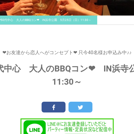
❤50代中心 大人のBBQコン❤ IN浜寺公園 5月25日（日）11:30～
❤お友達から恋人へがコンセプト❤ 只今40名様お申込み中♪♪
0代中心 大人のBBQコン❤ IN浜寺
11:30～