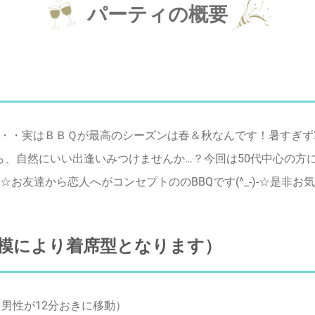
パーティの概要
・・実はＢＢＱが最高のシーズンは春＆秋なんです！暑すぎず
がら、自然にいい出逢いみつけませんか…？今回は50代中心の
友達から恋人へがコンセプトののBBQです(^_-)-☆是非お気
模により着席型となります）
男性が12分おきに移動）