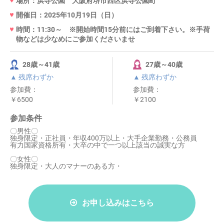
場所：浜寺公園 大阪府堺市西区浜寺公園町
開催日：2025年10月19日（日）
時間：11:30～ ※開始時間15分前にはご到着下さい。※手荷
物などは少なめにご参加くださいませ
28歳～41歳
27歳～40歳
▲ 残席わずか
▲ 残席わずか
参加費：
参加費：
￥6500
￥2100
参加条件
〇男性〇
独身限定・正社員・年収400万以上・大手企業勤務・公務員
有力国家資格所有・大卒の中で一つ以上該当の誠実な方
〇女性〇
独身限定・大人のマナーのある方・
お申し込みはこちら