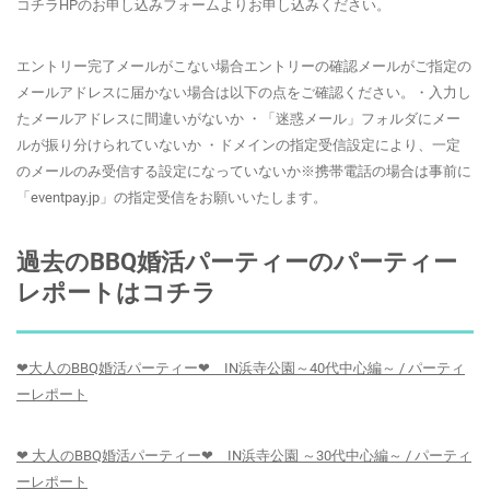
コチラHPのお申し込みフォームよりお申し込みください。
エントリー完了メールがこない場合エントリーの確認メールがご指定の
メールアドレスに届かない場合は以下の点をご確認ください。・入力し
たメールアドレスに間違いがないか ・「迷惑メール」フォルダにメー
ルが振り分けられていないか ・ドメインの指定受信設定により、一定
のメールのみ受信する設定になっていないか※携帯電話の場合は事前に
「eventpay.jp」の指定受信をお願いいたします。
過去のBBQ婚活パーティーのパーティー
レポートはコチラ
❤大人のBBQ婚活パーティー❤ IN浜寺公園～40代中心編～ / パーティ
ーレポート
❤ 大人のBBQ婚活パーティー❤ IN浜寺公園 ～30代中心編～ / パーティ
ーレポート