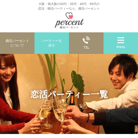
大阪・南大阪の20代・30代・40代・50代の
恋活・婚活パーティーなら、婚活パーセント
婚活パーセント
パーティーを
について
探す
Menu
TEL
恋活パーティー一覧