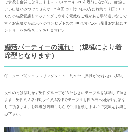
で食欲も全開になりますよ～～♪ステーキBBQを堪能しながら、自然に
いい出逢いみつけませんか…？今回は30代中心の方にお集まり頂くＢＢ
Ｑだから恋愛感もマッチングしやすく素敵なご縁がある事間違いなしで
す☆お友達から恋人へがコンセプトののBBQです(^_-)-☆是非お気軽にエ
ントリーをお待ちしております(^^♪
婚活パーティーの流れ♪
（規模により着
席型となります）
① タープ間シャッフリングタイム 約60分（男性が8分おきに移動）
女性の方は移動せず男性グループが８分おきにテーブルを移動して頂き
ます、男性約３名様対女性約3名様でテーブルを囲み自己紹介やお話を
して頂きます。お料理は随時こちらでご用意致しますので交流をお楽し
み下さい。