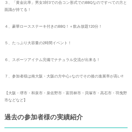
３、「黄金比率」男女3対3での合コン形式でのBBQなのですべての方と
面識が持てる！
４、
豪華ロースステーキ
付きのBBQ！＋飲み放題120分！
５、たっぷり大容量の2時間イベント！
６、
スポーツアイテム完備
でナチュラル交流が出来る！
７、参加者様は南大阪・大阪の方中心♪なのでその後の進展率が高い!!
【大阪・堺市・和泉市・泉佐野市・富田林市・貝塚市・高石市・羽曳野
市などなど】
過去の参加者様の実績紹介