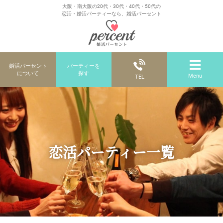
大阪・南大阪の20代・30代・40代・50代の
恋活・婚活パーティーなら、婚活パーセント
婚活パーセント
パーティーを
について
探す
Menu
TEL
恋活パーティー一覧