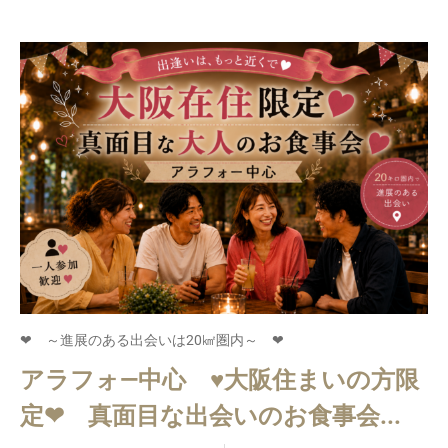
❤ ～進展のある出会いは20㎢圏内～ ❤
アラフォ―中心 ♥大阪住まいの方限
定❤ 真面目な出会いのお食事会...