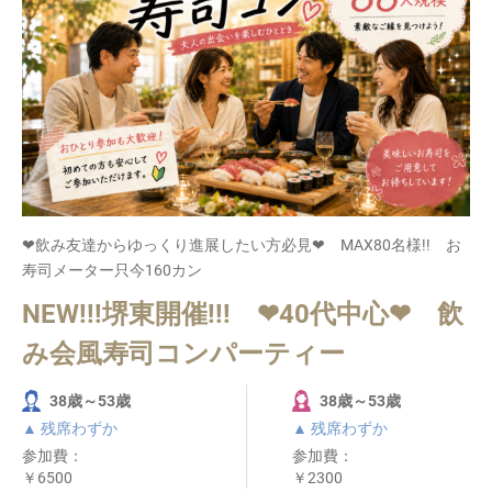
❤飲み友達からゆっくり進展したい方必見❤ MAX80名様!! お
寿司メーター只今160カン
NEW!!!堺東開催!!! ❤40代中心❤ 飲
み会風寿司コンパーティー
38歳～53歳
38歳～53歳
▲ 残席わずか
▲ 残席わずか
参加費：
参加費：
￥6500
￥2300