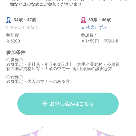
物などは少なめにご参加くださいませ
34歳～47歳
33歳～46歳
× キャンセル待ち
▲ 残席わずか
参加費：
参加費：
￥6200
￥1450円 早割中!!
参加条件
〇男性〇
独身限定・正社員・年収400万以上・大手企業勤務・公務員
有力国家資格所有・大卒の中で一つ以上該当の誠実な方
〇女性〇
独身限定・大人のマナーのある方・
お申し込みはこちら