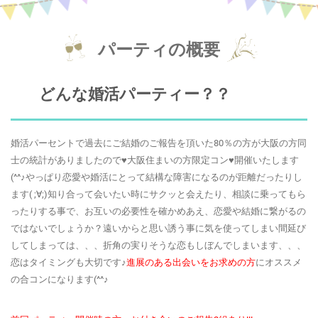
パーティの概要
どんな婚活パーティー？？
婚活パーセントで過去にご結婚のご報告を頂いた80％の方が大阪の方同
士の統計がありましたので♥大阪住まいの方限定コン♥開催いたします
(^^♪やっぱり恋愛や婚活にとって結構な障害になるのが距離だったりし
ます( ;∀;)知り合って会いたい時にサクッと会えたり、相談に乗ってもら
ったりする事で、お互いの必要性を確かめあえ、恋愛や結婚に繋がるの
ではないでしょうか？遠いからと思い誘う事に気を使ってしまい間延び
してしまっては、、、折角の実りそうな恋もしぼんでしまいます、、、
恋はタイミングも大切です♪
進展のある出会いをお求めの方
にオススメ
の合コンになります(^^♪