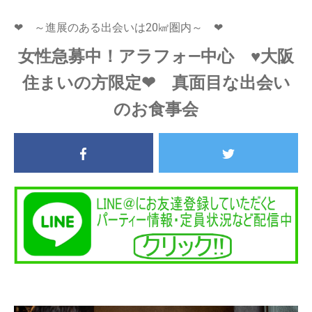
❤ ～進展のある出会いは20㎢圏内～ ❤
女性急募中！アラフォ―中心 ♥大阪
住まいの方限定❤ 真面目な出会い
のお食事会