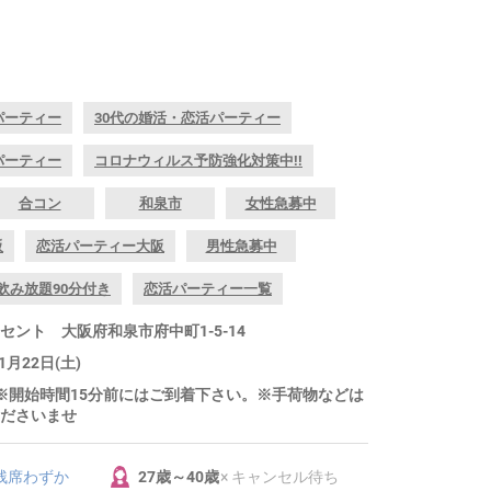
パーティー
30代の婚活・恋活パーティー
パーティー
コロナウィルス予防強化対策中!!
合コン
和泉市
女性急募中
阪
恋活パーティー大阪
男性急募中
飲み放題90分付き
恋活パーティー一覧
ント 大阪府和泉市府中町1-5-14
1月22日(土)
～ ※開始時間15分前にはご到着下さい。※手荷物などは
ださいませ
 残席わずか
27歳～40歳
× キャンセル待ち