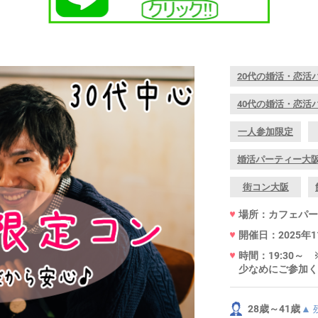
20代の婚活・恋活
40代の婚活・恋活
一人参加限定
婚活パーティー大
街コン大阪
場所：カフェパーセ
開催日：2025年1
時間：19:30
少なめにご参加く
28歳～41歳
▲