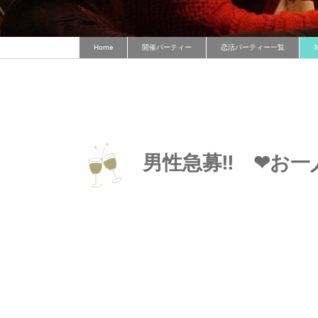
Home
開催パーティー
恋活パーティー一覧
男性急募!! ❤お一