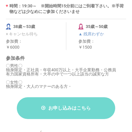
時間：19:30～ ※開始時間15分前にはご到着下さい。※手荷
物などは少なめにご参加くださいませ
38歳～53歳
35歳～50歳
× キャンセル待ち
▲ 残席わずか
参加費：
参加費：
￥6000
￥1500
参加条件
〇男性〇
独身限定・正社員・年収400万以上・大手企業勤務・公務員
有力国家資格所有・大卒の中で一つ以上該当の誠実な方
〇女性〇
独身限定・大人のマナーのある方・
お申し込みはこちら