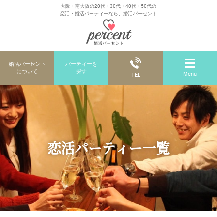
大阪・南大阪の20代・30代・40代・50代の
恋活・婚活パーティーなら、婚活パーセント
婚活パーセント
パーティーを
について
探す
Menu
TEL
恋活パーティー一覧