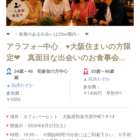
❤ ～進展のある出会いは20㎢圏内～ ❤
アラフォ―中心 ♥大阪住まいの方限
定❤ 真面目な出会いのお食事会...
34歳～46 初参加の方中心
33歳～46歳
歳
▲ 残席わずか
▲ 残席わずか
参加費：
参加費：
￥1450円 早割中!!
￥6500
場所：カフェパーセント 大阪府和泉市府中町1-5-14
開催日：2026年8月22日(土)
時間：19:30～ ※開始時間15分前にはご到着下さい。※手荷