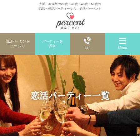
大阪・南大阪の20代・30代・40代・50代の
恋活・婚活パーティーなら、婚活パーセント
婚活パーセント
パーティーを
について
探す
Menu
TEL
恋活パーティー一覧