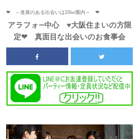
❤ ～進展のある出会いは20㎢圏内～ ❤
アラフォ―中心 ♥大阪住まいの方限
定❤ 真面目な出会いのお食事会