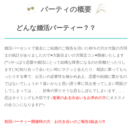
パーティの概要
どんな婚活パーティー？？
婚活パーセントで過去にご結婚のご報告を頂いた80％の方が大阪の方同
士の統計がありましたので♥大阪住まいの方限定コン♥開催いたします
(^^♪やっぱり恋愛や婚活にとって結構な障害になるのが距離だったりし
ます( ;∀;)知り合って会いたい時にサクッと会えたり、相談に乗ってもら
ったりする事で、お互いの必要性を確かめあえ、恋愛や結婚に繋がるの
ではないでしょうか？遠いからと思い誘う事に気を使ってしまい間延び
してしまっては、、、折角の実りそうな恋もしぼんでしまいます、、、
恋はタイミングも大切です♪
進展のある出会いをお求めの方
にオススメ
の合コンになります(^^♪
前回パーティー開催時の方、お付き合いのご報告2組あり!!!