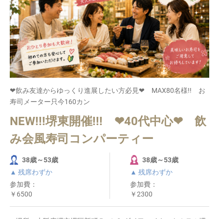
❤飲み友達からゆっくり進展したい方必見❤ MAX80名様!! お
寿司メーター只今160カン
NEW!!!堺東開催!!! ❤40代中心❤ 飲
み会風寿司コンパーティー
38歳～53歳
38歳～53歳
▲ 残席わずか
▲ 残席わずか
参加費：
参加費：
￥6500
￥2300