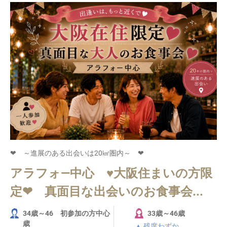
❤ ～進展のある出会いは20㎢圏内～ ❤
アラフォ―中心 ♥大阪住まいの方限
定❤ 真面目な出会いのお食事会...
34歳～46 初参加の方中心
33歳～46歳
歳
▲ 残席わずか