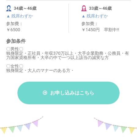
34歳～46歳
33歳～46歳
▲ 残席わずか
▲ 残席わずか
参加費：
参加費：
￥6500
￥1450円 早割中!!
参加条件
〇男性〇
独身限定・正社員・年収370万以上・大手企業勤務・公務員・有
力国家資格所有・大卒の中で一つ以上該当の誠実な方
〇女性〇
独身限定・大人のマナーのある方・
お申し込みはこちら