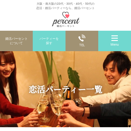
大阪・南大阪の20代・30代・40代・50代の
恋活・婚活パーティーなら、婚活パーセント
婚活パーセント
パーティーを
について
探す
Menu
TEL
恋活パーティー一覧