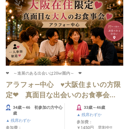
❤ ～進展のある出会いは20㎢圏内～ ❤
アラフォ―中心 ♥大阪住まいの方限
定❤ 真面目な出会いのお食事会...
34歳～46 初参加の方中心
33歳～46歳
歳
▲ 残席わずか
▲ 残席わずか
参加費：
参加費：
￥1450円 早割中!!