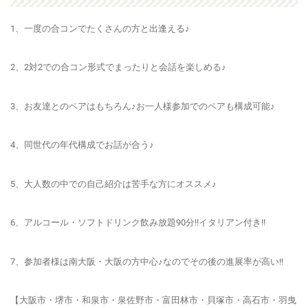
1、一度の合コンで
たくさんの方と出逢える♪
2、
2対2での合コン形式
でまったりと会話を楽しめる♪
3、お友達とのペアはもちろん♪
お一人様参加でのペアも構成可能♪
4、同世代の年代構成でお話が合う♪
5、大人数の中での自己紹介は苦手な方にオススメ♪
6、アルコール・ソフトドリンク飲み放題90分!!イタリアン付き!!
7、参加者様は南大阪・大阪の方中心♪なのでその後の進展率が高い!!
【大阪市・堺市・和泉市・泉佐野市・富田林市・貝塚市・高石市・羽曳