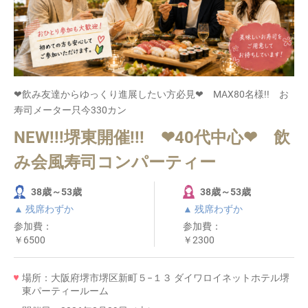
❤飲み友達からゆっくり進展したい方必見❤ MAX80名様!! お
寿司メーター只今330カン
NEW!!!堺東開催!!! ❤40代中心❤ 飲
み会風寿司コンパーティー
38歳～53歳
38歳～53歳
▲ 残席わずか
▲ 残席わずか
参加費：
参加費：
￥6500
￥2300
場所：大阪府堺市堺区新町５−１３ ダイワロイネットホテル堺
東パーティールーム