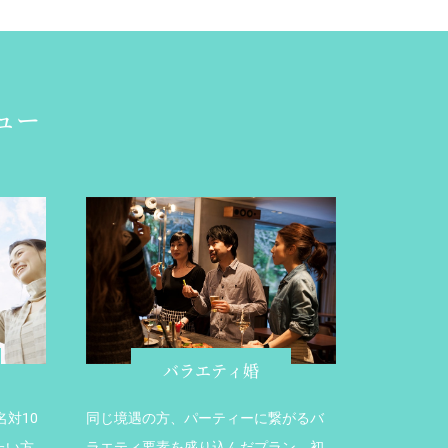
ュー
バラエティ婚
対10
同じ境遇の方、パーティーに繋がるバ
たい方
ラエティ要素を盛り込んだプラン。初