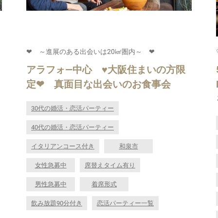
❤ ～進展のある出会いは20㎢圏内～ ❤
アラフォ―中心 ♥大阪住まいの方限
定❤ 真面目な出会いのお食事会
30代の婚活・恋活パーティー
40代の婚活・恋活パーティー
イタリアンコース付き
和泉市
女性急募中
席替えタイム有り
男性急募中
着席形式
飲み放題90分付き
恋活パーティー一覧