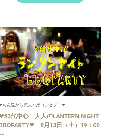
❤お友達から恋人へがコンセプト❤
❤50代中心 大人のLANTERN NIGHT
BBQPARTY❤ 9月13日（土）19：00
～