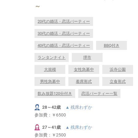
～
20代の婚活・恋活パーティー
30代の婚活・恋活パーティー
40代の婚活・恋活パーティー
BBQ付き
ランタンナイト
堺市
大規模
女性急募中
浜寺公園
男性急募中
着席形式
立食形式
飲み放題120分付き
恋活パーティー一覧
28～42歳
▲ 残席わずか
参加費：
￥6500
27～41歳
▲ 残席わずか
参加費：
￥2500