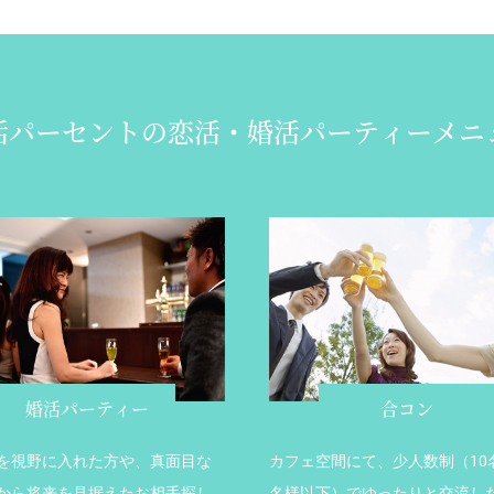
活パーセントの
恋活・婚活パーティーメニ
婚活パーティー
合コン
を視野に入れた方や、真面目な
カフェ空間にて、少人数制（10名
から将来を見据えたお相手探し
名様以下）でゆったりと交流し