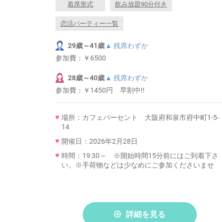
着席形式
飲み放題90分付き
恋活パーティー一覧
29歳～41歳
▲ 残席わずか
参加費：
￥6500
28歳～40歳
▲ 残席わずか
参加費：
￥1450円 早割中!!
場所：カフェパーセント 大阪府和泉市府中町1-5-
14
開催日：2026年2月28日
時間：19:30～ ※開始時間15分前にはご到着下さ
い。※手荷物などは少なめにご参加くださいませ
詳細を見る