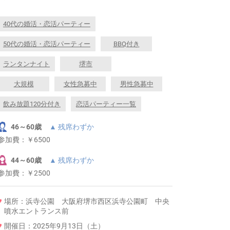
40代の婚活・恋活パーティー
50代の婚活・恋活パーティー
BBQ付き
ランタンナイト
堺市
大規模
女性急募中
男性急募中
飲み放題120分付き
恋活パーティー一覧
46～60歳
▲ 残席わずか
参加費：
￥6500
44～60歳
▲ 残席わずか
参加費：
￥2500
場所：浜寺公園 大阪府堺市西区浜寺公園町 中央
噴水エントランス前
開催日：2025年9月13日（土）