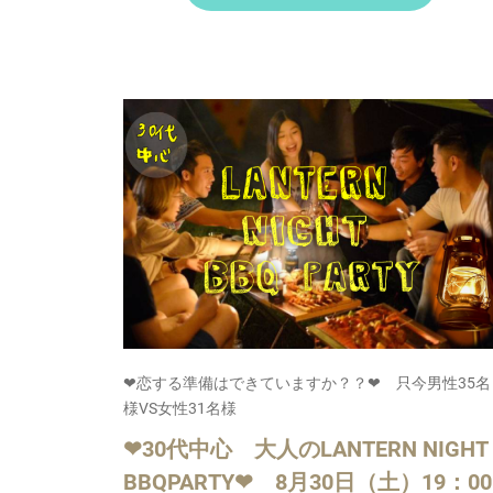
❤恋する準備はできていますか？？❤ 只今男性35名
様VS女性31名様
❤30代中心 大人のLANTERN NIGHT
BBQPARTY❤ 8月30日（土）19：00