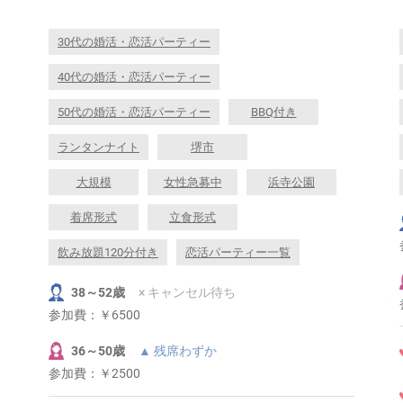
30代の婚活・恋活パーティー
40代の婚活・恋活パーティー
50代の婚活・恋活パーティー
BBQ付き
ランタンナイト
堺市
大規模
女性急募中
浜寺公園
着席形式
立食形式
飲み放題120分付き
恋活パーティー一覧
38～52歳
× キャンセル待ち
参加費：
￥6500
36～50歳
▲ 残席わずか
参加費：
￥2500