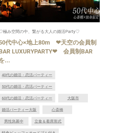
♡極み空間の中、繋がる大人の婚活Party♡
50代中心×地上80m ❤天空の会員制
BAR LUXURYPARTY❤ 会員制BAR
を...
40代の婚活・恋活パーティー
50代の婚活・恋活パーティー
60代の婚活・恋活パーティー
大阪市
婚活パーティー大阪
心斎橋
男性急募中
立食＆着席形式
軽食ビュッフェオードブル付き