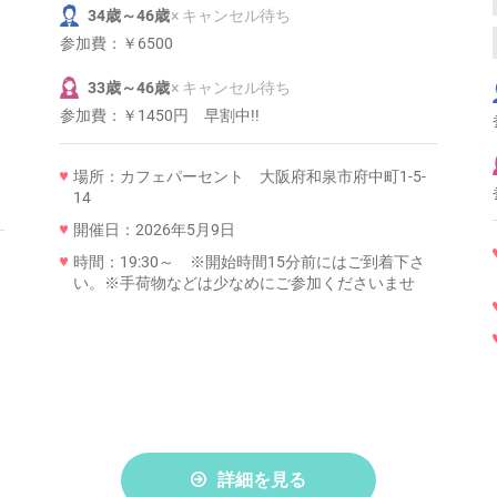
34歳～46歳
× キャンセル待ち
参加費：
￥6500
33歳～46歳
× キャンセル待ち
参加費：
￥1450円 早割中!!
場所：カフェパーセント 大阪府和泉市府中町1-5-
14
開催日：2026年5月9日
時間：19:30～ ※開始時間15分前にはご到着下さ
い。※手荷物などは少なめにご参加くださいませ
詳細を見る