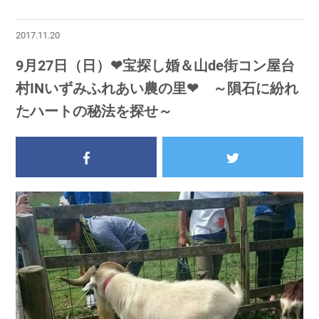
2017.11.20
9月27日（日）❤宝探し婚＆山de街コン屋台
村INいずみふれあい農の里❤ ～隕石に紛れ
たハートの秘法を探せ～