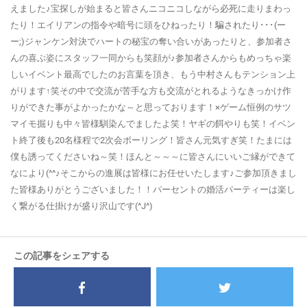
えました♪宝探しが始まると皆さんニコニコしながら必死に走りまわっ
たり！エイリアンの指令や暗号に頭をひねったり！騙されたり･･･(ー
ー;)ジャンケン対決でハートの秘宝の奪い合いがあったりと、参加者さ
んの喜ぶ姿にスタッフ一同からも笑顔が♪参加者さんからもめっちゃ楽
しいイベント最高でしたのお言葉を頂き、もう中村さんもテンション上
がります↑笑その中で交流が苦手な方も交流がとれるようなきっかけ作
りができた事がよかったかな～と思っております！×ゲーム恒例のサツ
マイモ掘りも中々皆様馴染んでましたよ笑！ヤギの餌やりも笑！イベン
ト終了後も20名様程で2次会ボーリング！皆さん元気すぎ笑！たまには
僕も誘ってくださいね～笑！ほんと～～～に皆さんにいいご縁ができて
なにより(^^♪そこからの進展は皆様にお任せいたします♪ご参加頂きまし
た皆様ありがとうございました！！パーセントの婚活パーティーは楽し
く繋がる仕掛けが盛り沢山です(^J^)
この記事をシェアする