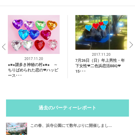
2017.11.20
2017.11.20
7月26日（日）年上男性・年
●■●謎多き神秘の村●■● ～
下女性❤二色浜恋活BBQ❤
ちりばめられた恋の❤ハッピ
15･･･
ース･･･
過去のパーティーレポート
この春、浜寺公園にて数年ぶりに開催しまし...