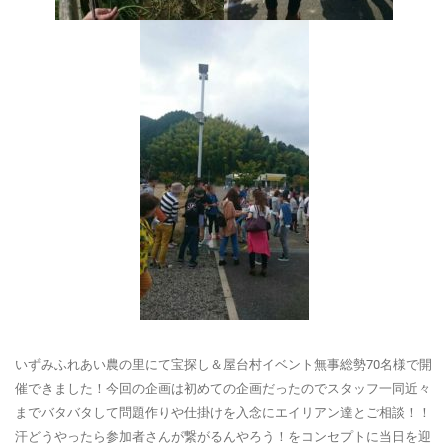
いずみふれあい農の里にて宝探し＆屋台村イベント無事総勢70名様で開
催できました！今回の企画は初めての企画だったのでスタッフ一同近々
までバタバタして問題作りや仕掛けを入念にエイリアン達とご相談！！
汗どうやったら参加者さんが繋がるんやろう！をコンセプトに当日を迎