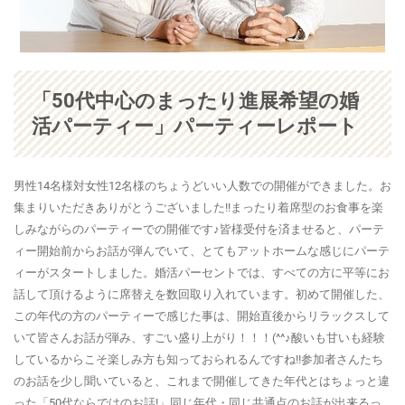
「50代中心のまったり進展希望の婚
活パーティー」パーティーレポート
男性14名様対女性12名様のちょうどいい人数での開催ができました。お
集まりいただきありがとうございました!!まったり着席型のお食事を楽
しみながらのパーティーでの開催です♪皆様受付を済ませると、パーテ
ィー開始前からお話が弾んでいて、とてもアットホームな感じにパーテ
ィーがスタートしました。婚活パーセントでは、すべての方に平等にお
話して頂けるように席替えを数回取り入れています。初めて開催した、
この年代の方のパーティーで感じた事は、開始直後からリラックスして
いて皆さんお話が弾み、すごい盛り上がり！！！(^^♪酸いも甘いも経験
しているからこそ楽しみ方も知っておられるんですね!!参加者さんたち
のお話を少し聞いていると、これまで開催してきた年代とはちょっと違
った「50代ならではのお話!」同じ年代・同じ共通点のお話が出来るっ