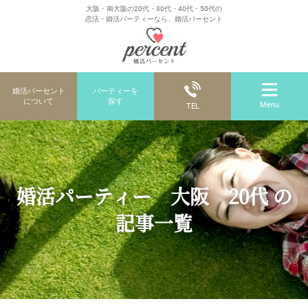
大阪・南大阪の20代・30代・40代・50代の
恋活・婚活パーティーなら、婚活パーセント
婚活パーセント
パーティーを
について
探す
Menu
TEL
婚活パーティー 大阪 20代 の
記事一覧