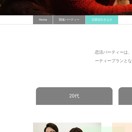
Home
開催パーティー
恋愛前向きな方
恋活パーティーは、
ーティープランとな
20代