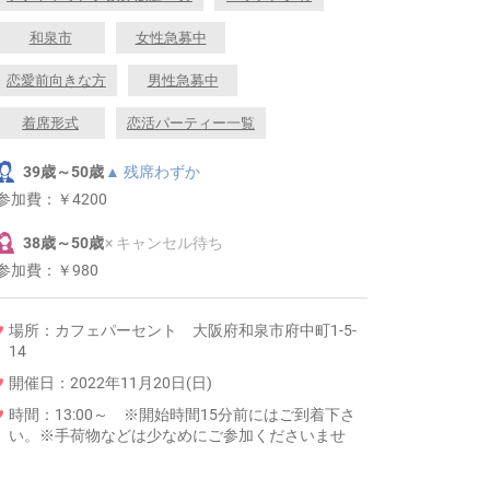
和泉市
女性急募中
恋愛前向きな方
男性急募中
着席形式
恋活パーティー一覧
39歳～50歳
▲ 残席わずか
参加費：
￥4200
38歳～50歳
× キャンセル待ち
参加費：
￥980
場所：カフェパーセント 大阪府和泉市府中町1-5-
14
開催日：2022年11月20日(日)
時間：13:00～ ※開始時間15分前にはご到着下さ
い。※手荷物などは少なめにご参加くださいませ