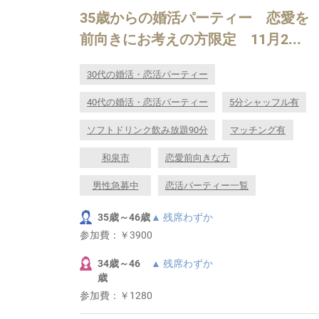
35歳からの婚活パーティー 恋愛を
前向きにお考えの方限定 11月2...
30代の婚活・恋活パーティー
40代の婚活・恋活パーティー
5分シャッフル有
ソフトドリンク飲み放題90分
マッチング有
和泉市
恋愛前向きな方
男性急募中
恋活パーティー一覧
35歳～46歳
▲ 残席わずか
参加費：
￥3900
34歳～46
▲ 残席わずか
歳
参加費：
￥1280