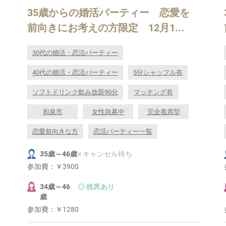
35歳からの婚活パーティー 恋愛を
前向きにお考えの方限定 12月1...
30代の婚活・恋活パーティー
40代の婚活・恋活パーティー
5分シャッフル有
ソフトドリンク飲み放題90分
マッチング有
和泉市
女性急募中
完全着席型
恋愛前向きな方
恋活パーティー一覧
35歳～46歳
× キャンセル待ち
参加費：
￥3900
34歳～46
◎ 残席あり
歳
参加費：
￥1280