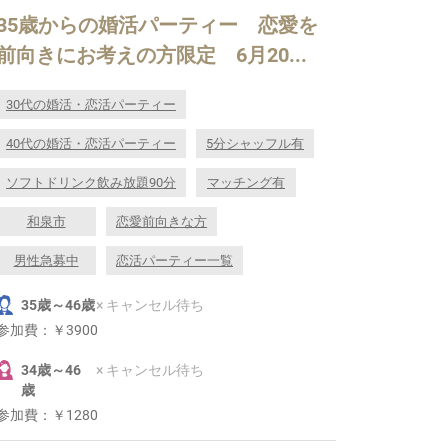
35歳からの婚活パーティー 恋愛を
前向きにお考えの方限定 6月20...
30代の婚活・恋活パーティー
40代の婚活・恋活パーティー
5分シャッフル有
ソフトドリンク飲み放題90分
マッチング有
和泉市
恋愛前向きな方
男性急募中
恋活パーティー一覧
35歳～46歳
× キャンセル待ち
参加費：
￥3900
34歳～46
× キャンセル待ち
歳
参加費：
￥1280