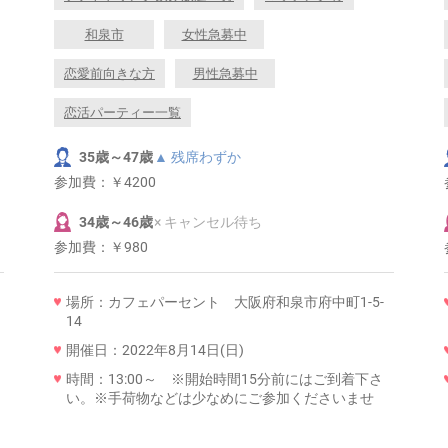
和泉市
女性急募中
恋愛前向きな方
男性急募中
恋活パーティー一覧
35歳～47歳
▲ 残席わずか
参加費：
￥4200
34歳～46歳
× キャンセル待ち
参加費：
￥980
場所：カフェパーセント 大阪府和泉市府中町1-5-
14
開催日：2022年8月14日(日)
時間：13:00～ ※開始時間15分前にはご到着下さ
い。※手荷物などは少なめにご参加くださいませ