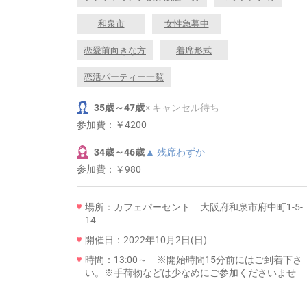
和泉市
女性急募中
恋愛前向きな方
着席形式
恋活パーティー一覧
35歳～47歳
× キャンセル待ち
参加費：
￥4200
34歳～46歳
▲ 残席わずか
参加費：
￥980
場所：カフェパーセント 大阪府和泉市府中町1-5-
14
開催日：2022年10月2日(日)
時間：13:00～ ※開始時間15分前にはご到着下さ
い。※手荷物などは少なめにご参加くださいませ