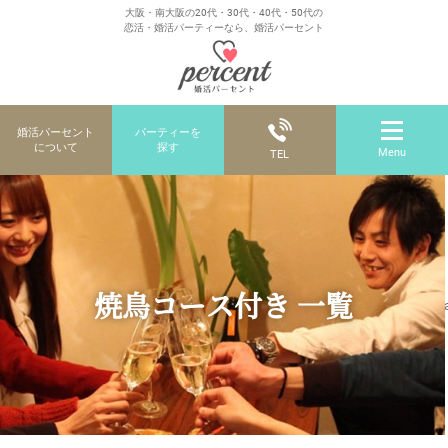
大阪・南大阪の20代・30代・40代・50代の
恋活・婚活パーティーなら、婚活パーセント
婚活パーセント
パーティーを
について
探す
Menu
TEL
焼鳥コース付き 一覧