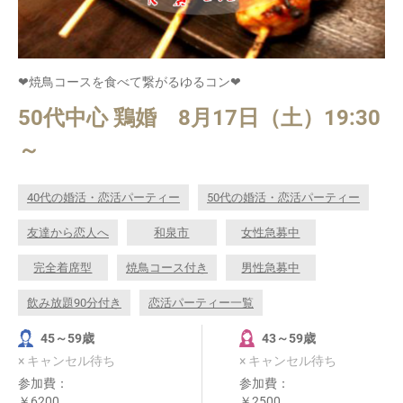
❤焼鳥コースを食べて繋がるゆるコン❤
50代中心 鶏婚 8月17日（土）19:30
～
40代の婚活・恋活パーティー
50代の婚活・恋活パーティー
友達から恋人へ
和泉市
女性急募中
完全着席型
焼鳥コース付き
男性急募中
飲み放題90分付き
恋活パーティー一覧
45～59歳
43～59歳
× キャンセル待ち
× キャンセル待ち
参加費：
参加費：
￥6200
￥2500