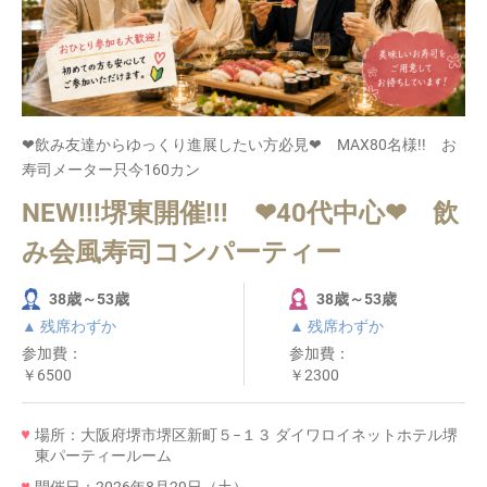
❤飲み友達からゆっくり進展したい方必見❤ MAX80名様!! お
寿司メーター只今160カン
NEW!!!堺東開催!!! ❤40代中心❤ 飲
み会風寿司コンパーティー
38歳～53歳
38歳～53歳
▲ 残席わずか
▲ 残席わずか
参加費：
参加費：
￥6500
￥2300
場所：大阪府堺市堺区新町５−１３ ダイワロイネットホテル堺
東パーティールーム
開催日：2026年8月29日（土）