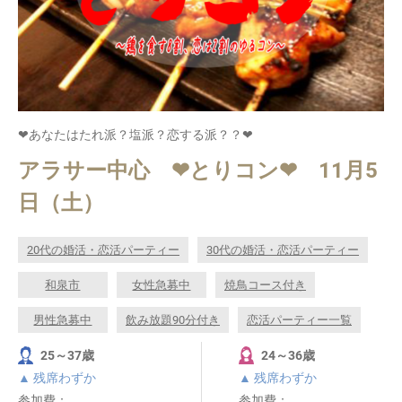
❤あなたはたれ派？塩派？恋する派？？❤
アラサー中心 ❤とりコン❤ 11月5
日（土）
20代の婚活・恋活パーティー
30代の婚活・恋活パーティー
和泉市
女性急募中
焼鳥コース付き
男性急募中
飲み放題90分付き
恋活パーティー一覧
25～37歳
24～36歳
▲ 残席わずか
▲ 残席わずか
参加費：
参加費：