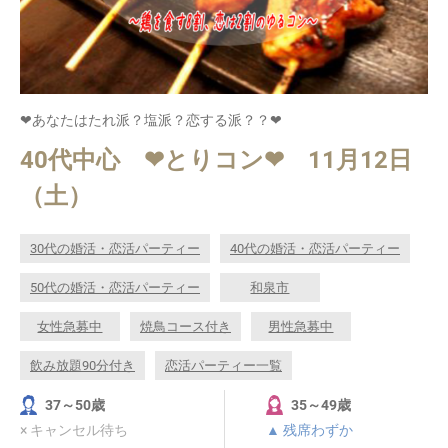
❤あなたはたれ派？塩派？恋する派？？❤
40代中心 ❤とりコン❤ 11月12日
（土）
30代の婚活・恋活パーティー
40代の婚活・恋活パーティー
50代の婚活・恋活パーティー
和泉市
女性急募中
焼鳥コース付き
男性急募中
飲み放題90分付き
恋活パーティー一覧
37～50歳
35～49歳
× キャンセル待ち
▲ 残席わずか