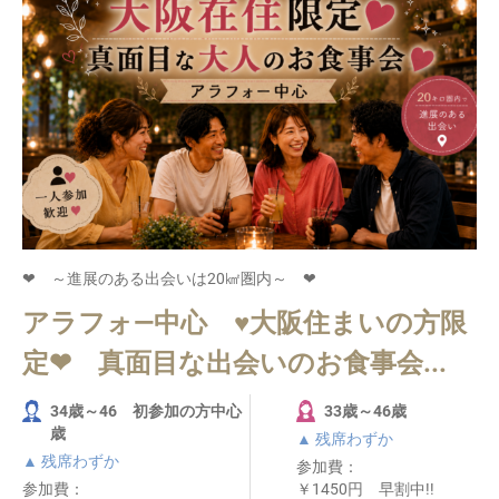
❤ ～進展のある出会いは20㎢圏内～ ❤
アラフォ―中心 ♥大阪住まいの方限
定❤ 真面目な出会いのお食事会...
34歳～46 初参加の方中心
33歳～46歳
歳
▲ 残席わずか
▲ 残席わずか
参加費：
参加費：
￥1450円 早割中!!