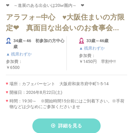
❤ ～進展のある出会いは20㎢圏内～ ❤
アラフォ―中心 ♥大阪住まいの方限
定❤ 真面目な出会いのお食事会...
34歳～46 初参加の方中心
33歳～46歳
歳
▲ 残席わずか
▲ 残席わずか
参加費：
参加費：
￥1450円 早割中!!
￥6500
場所：カフェパーセント 大阪府和泉市府中町1-5-14
開催日：2026年8月22日(土)
時間：19:30～ ※開始時間15分前にはご到着下さい。※手荷
物などは少なめにご参加くださいませ
詳細を見る