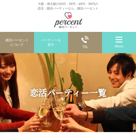
大阪・南大阪の20代・30代・40代・50代の
恋活・婚活パーティーなら、婚活パーセント
婚活パーセント
パーティーを
について
探す
Menu
TEL
恋活パーティー一覧