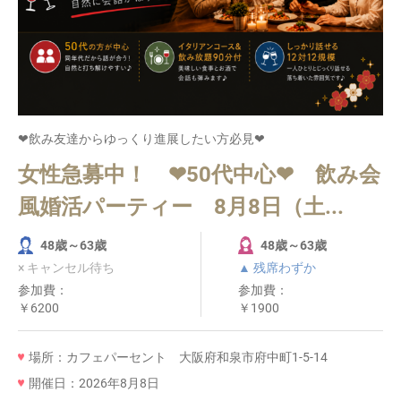
❤飲み友達からゆっくり進展したい方必見❤
女性急募中！ ❤50代中心❤ 飲み会
風婚活パーティー 8月8日（土...
48歳～63歳
48歳～63歳
× キャンセル待ち
▲ 残席わずか
参加費：
参加費：
￥6200
￥1900
場所：カフェパーセント 大阪府和泉市府中町1-5-14
開催日：2026年8月8日