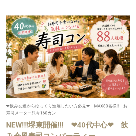
❤飲み友達からゆっくり進展したい方必見❤ MAX80名様!! お
寿司メーター只今160カン
NEW!!!堺東開催!!! ❤40代中心❤ 飲