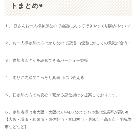
トまとめ♥
１、 皆さんお一人様参加なので
会話に入って行きやすく馴染みやすい!
２、お一人様参加の方ばかりなので
恋活・婚活に対しての意識が合う！
３、
参加者皆さんを認知
できるパーティー規模
４、周りに内緒でこっそり真面目に出会える！
５、
初参加の方でも安心！
繋がる恋仕掛けを提案しております。
６、参加者様は南大阪・大阪の方中心♪なのでその後の進展率が高い!!
【大阪・堺市・和泉市・泉佐野市・富田林市・貝塚市・高石市・羽曳野
市などなど】