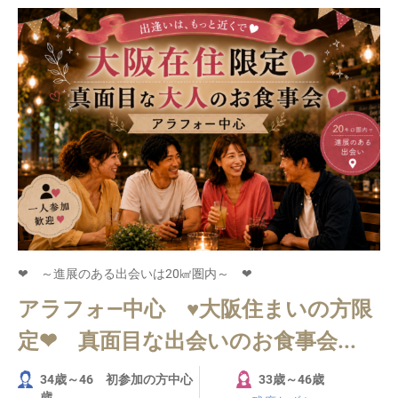
❤ ～進展のある出会いは20㎢圏内～ ❤
アラフォ―中心 ♥大阪住まいの方限
定❤ 真面目な出会いのお食事会...
34歳～46 初参加の方中心
33歳～46歳
歳