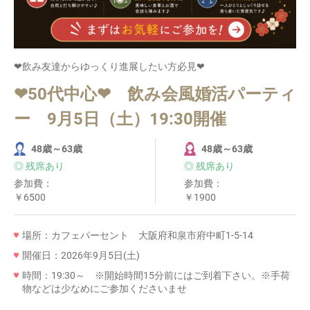
❤飲み友達からゆっくり進展したい方必見❤
❤50代中心❤ 飲み会風婚活パーティ
ー 9月5日（土）19:30開催
48歳～63歳
48歳～63歳
◎ 残席あり
◎ 残席あり
参加費：
参加費：
￥6500
￥1900
場所：カフェパーセント 大阪府和泉市府中町1-5-14
開催日：2026年9月5日(土)
時間：19:30～ ※開始時間15分前にはご到着下さい。※手荷
物などは少なめにご参加くださいませ