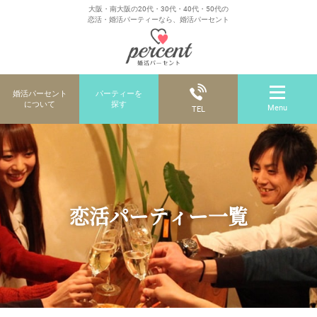
大阪・南大阪の20代・30代・40代・50代の
恋活・婚活パーティーなら、婚活パーセント
婚活パーセント
パーティーを
について
探す
Menu
TEL
恋活パーティー一覧