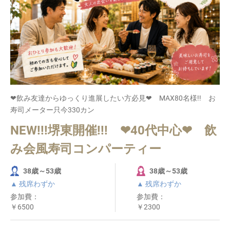
❤飲み友達からゆっくり進展したい方必見❤ MAX80名様!! お
寿司メーター只今330カン
NEW!!!堺東開催!!! ❤40代中心❤ 飲
み会風寿司コンパーティー
38歳～53歳
38歳～53歳
▲ 残席わずか
▲ 残席わずか
参加費：
参加費：
￥6500
￥2300