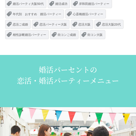
婚活パーティ大阪50代
婚活成功
岸和田婚活パーティー
年代別 おすすめ 婚活パーティー
心斎橋婚活パーティー
恋活ご成婚
恋活パーティー大阪
恋活大阪
恋活大阪20代
相性診断婚活パーティー
街コンご成婚
街コン大阪
婚活パーセントの
恋活・婚活パーティーメニュー