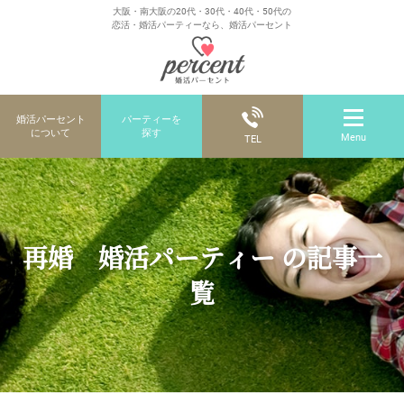
大阪・南大阪の20代・30代・40代・50代の
恋活・婚活パーティーなら、婚活パーセント
婚活パーセント
パーティーを
について
探す
Menu
TEL
再婚 婚活パーティー の記事一
覧