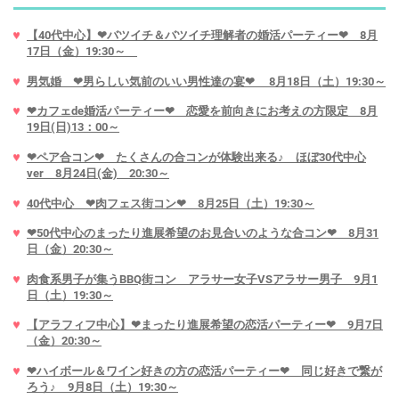
【40代中心】❤バツイチ＆バツイチ理解者の婚活パーティー❤ 8月
17日（金）19:30～
男気婚 ❤男らしい気前のいい男性達の宴❤ 8月18日（土）19:30～
❤カフェde婚活パーティー❤ 恋愛を前向きにお考えの方限定 8月
19日(日)13：00～
❤ペア合コン❤ たくさんの合コンが体験出来る♪ ほぼ30代中心
ver 8月24日(金) 20:30～
40代中心 ❤肉フェス街コン❤ 8月25日（土）19:30～
❤50代中心のまったり進展希望のお見合いのような合コン❤ 8月31
日（金）20:30～
肉食系男子が集うBBQ街コン アラサー女子VSアラサー男子 9月1
日（土）19:30～
【アラフィフ中心】❤まったり進展希望の恋活パーティー❤ 9月7日
（金）20:30～
❤ハイボール＆ワイン好きの方の恋活パーティー❤ 同じ好きで繋が
ろう♪ 9月8日（土）19:30～