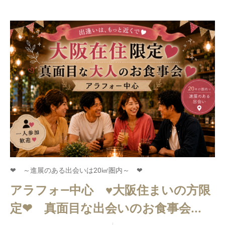
❤ ～進展のある出会いは20㎢圏内～ ❤
アラフォ―中心 ♥大阪住まいの方限
定❤ 真面目な出会いのお食事会...