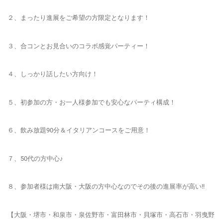
２、まったり進展をご希望の方
限定
となります！
３、
合コンとお見合い
のコラボ感覚パーティー！
４、しっかり話したい方向け！
５、
初参加の方・お一人様参加でも安心
なパーティ構成！
６、飲み放題90分＆イタリアンコースをご用意！
７、50代の方中心♪
８、参加者様は南大阪・大阪の方中心なのでその後の進展率が高い!!
【大阪・堺市・和泉市・泉佐野市・富田林市・貝塚市・高石市・羽曳野