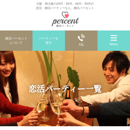
大阪・南大阪の20代・30代・40代・50代の
恋活・婚活パーティーなら、婚活パーセント
婚活パーセント
パーティーを
について
探す
Menu
TEL
恋活パーティー一覧