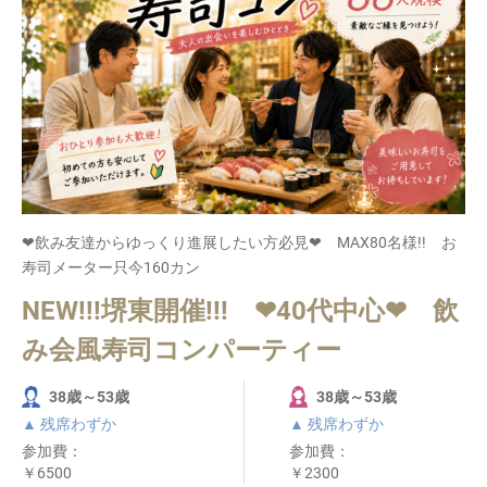
❤飲み友達からゆっくり進展したい方必見❤ MAX80名様!! お
寿司メーター只今160カン
NEW!!!堺東開催!!! ❤40代中心❤ 飲
み会風寿司コンパーティー
38歳～53歳
38歳～53歳
▲ 残席わずか
▲ 残席わずか
参加費：
参加費：
￥6500
￥2300