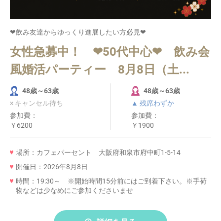
❤飲み友達からゆっくり進展したい方必見❤
女性急募中！ ❤50代中心❤ 飲み会
風婚活パーティー 8月8日（土...
48歳～63歳
48歳～63歳
× キャンセル待ち
▲ 残席わずか
参加費：
参加費：
￥6200
￥1900
場所：カフェパーセント 大阪府和泉市府中町1-5-14
開催日：2026年8月8日
時間：19:30～ ※開始時間15分前にはご到着下さい。※手荷
物などは少なめにご参加くださいませ