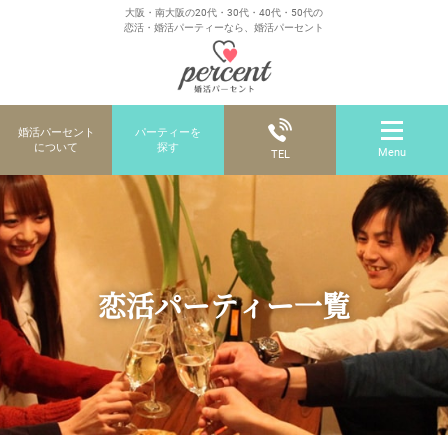
大阪・南大阪の20代・30代・40代・50代の
恋活・婚活パーティーなら、婚活パーセント
婚活パーセント
パーティーを
について
探す
Menu
TEL
恋活パーティー一覧