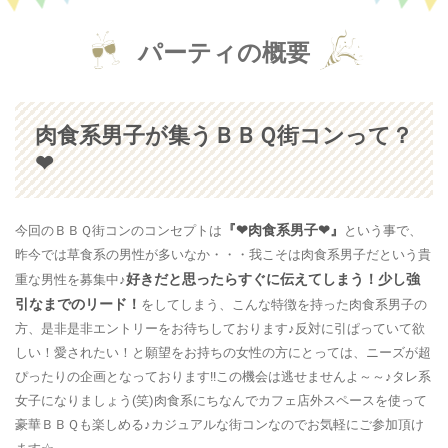
パーティの概要
肉食系男子が集うＢＢＱ街コンって？
❤
『❤肉食系男子❤』
今回のＢＢＱ街コンのコンセプトは
という事で、
昨今では草食系の男性が多いなか・・・我こそは肉食系男子だという貴
好きだと思ったらすぐに伝えてしまう！少し強
重な男性を募集中♪
引なまでのリード！
をしてしまう、こんな特徴を持った肉食系男子の
方、是非是非エントリーをお待ちしております♪反対に引ぱっていて欲
しい！愛されたい！と願望をお持ちの女性の方にとっては、ニーズが超
ぴったりの企画となっております!!この機会は逃せませんよ～～♪タレ系
女子になりましょう(笑)肉食系にちなんでカフェ店外スペースを使って
豪華ＢＢＱも楽しめる♪カジュアルな街コンなのでお気軽にご参加頂け