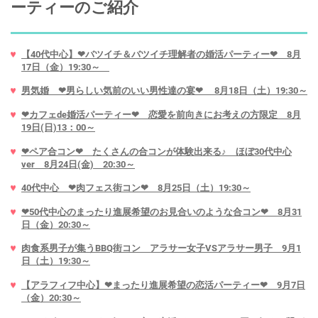
ーティーのご紹介
【40代中心】❤バツイチ＆バツイチ理解者の婚活パーティー❤ 8月
17日（金）19:30～
男気婚 ❤男らしい気前のいい男性達の宴❤ 8月18日（土）19:30～
❤カフェde婚活パーティー❤ 恋愛を前向きにお考えの方限定 8月
19日(日)13：00～
❤ペア合コン❤ たくさんの合コンが体験出来る♪ ほぼ30代中心
ver 8月24日(金) 20:30～
40代中心 ❤肉フェス街コン❤ 8月25日（土）19:30～
❤50代中心のまったり進展希望のお見合いのような合コン❤ 8月31
日（金）20:30～
肉食系男子が集うBBQ街コン アラサー女子VSアラサー男子 9月1
日（土）19:30～
【アラフィフ中心】❤まったり進展希望の恋活パーティー❤ 9月7日
（金）20:30～