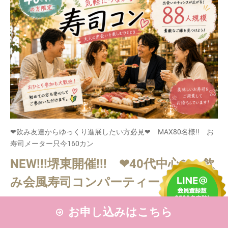
❤飲み友達からゆっくり進展したい方必見❤ MAX80名様!! お
寿司メーター只今160カン
NEW!!!堺東開催!!! ❤40代中心❤ 飲
み会風寿司コンパーティー
38歳～53歳
38歳～53歳
お申し込みはこちら
▲ 残席わずか
▲ 残席わずか