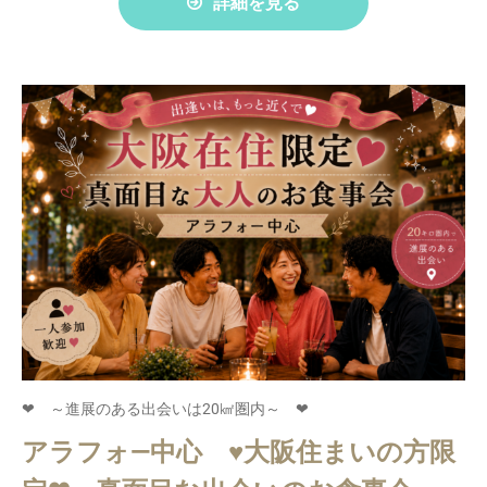
詳細を見る
❤ ～進展のある出会いは20㎢圏内～ ❤
アラフォ―中心 ♥大阪住まいの方限